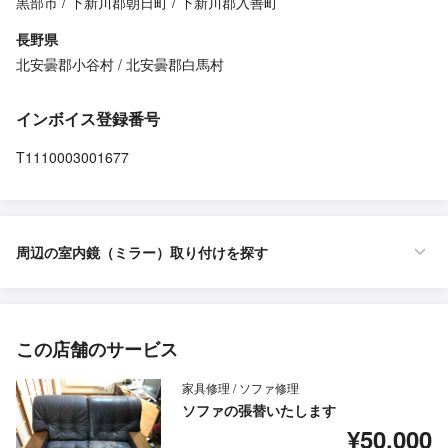
黒部市
下新川郡朝日町
下新川郡入善町
長野県
北安曇郡小谷村
北安曇郡白馬村
インボイス登録番号
T1110003001677
周辺の室内鏡（ミラー）取り付けを探す
この店舗のサービス
家具修理 / ソファ修理
ソファの張替いたします
¥50,000