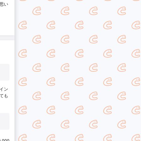
思い
イン
ても
,000