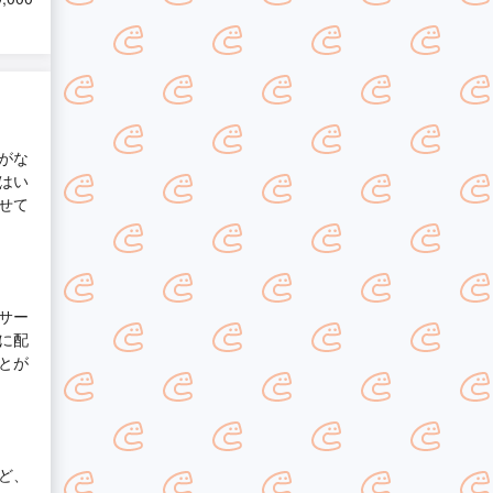
がな
はい
せて
サー
に配
とが
ど、