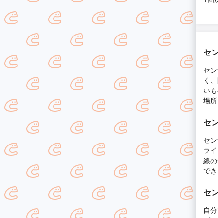
セ
セン
く、
いも
場所
セ
セン
ライ
線の
でき
セ
自分