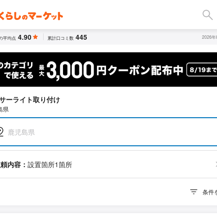
4.90
445
2026
の平均点
累計口コミ数
サーライト取り付け
島県
鹿児島県
依頼内容：
設置箇所1箇所
条件