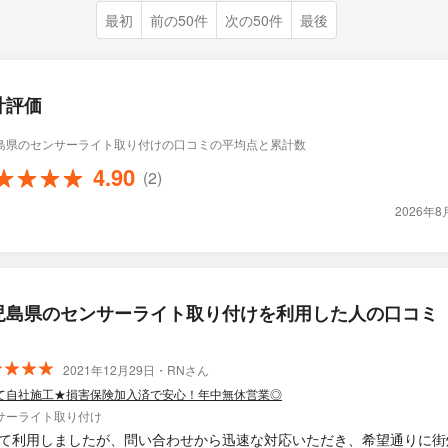
最初
前の50件
次の50件
最後
計評価
島県のセンサーライト取り付けの口コミの平均点と累計数
4.90
(2)
2026年
児島県のセンサーライト取り付けを利用した人の口コミ
2021年12月29日・RNさん
て自社施工★損害保険加入済で安心！年中無休営業◎
サーライト取り付け
て利用しましたが、問い合わせから迅速な対応いただき、希望通りに街