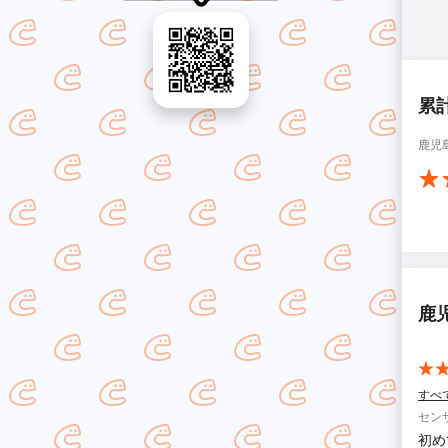
累
鹿児
鹿
すべ
セン
初め