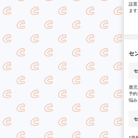
設置
ます
セ
セ
鹿児
予約
悩み
セ
1箇