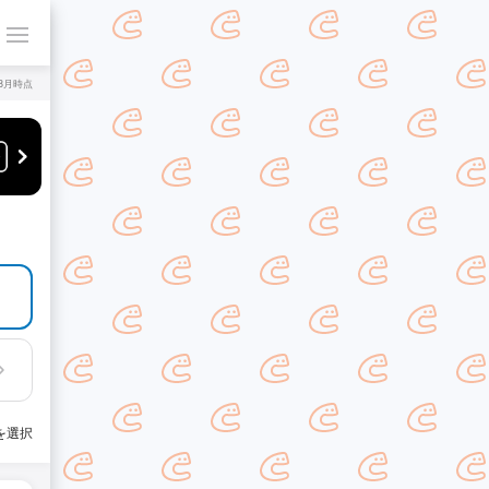
年8月時点
を選択