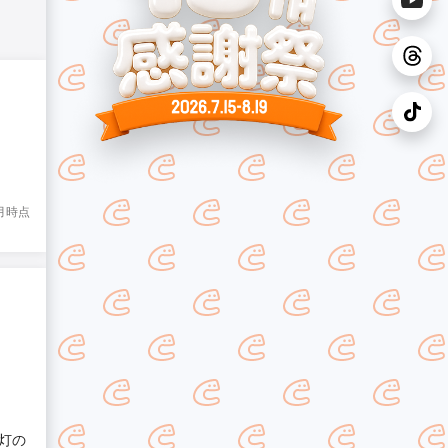
8月時点
灯の