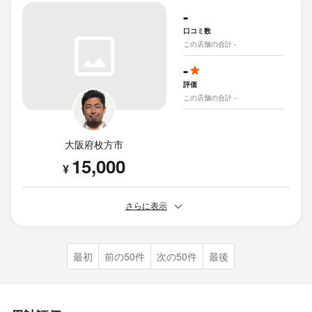
-
口コミ数
この店舗の合計 -
-
評価
この店舗の合計 -
大阪府枚方市
15,000
¥
さらに表示
最初
前の50件
次の50件
最後