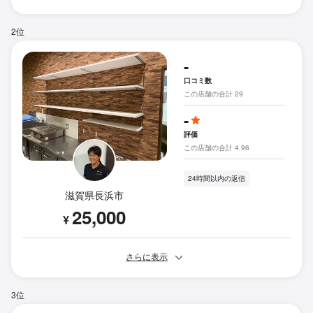
2位
-
口コミ数
この店舗の合計 29
-
評価
この店舗の合計 4.96
24時間以内の返信
滋賀県長浜市
25,000
¥
さらに表示
3位