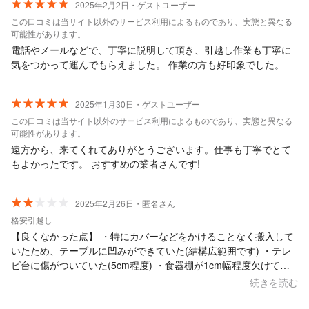
2025年2月2日・ゲストユーザー
この口コミは当サイト以外のサービス利用によるものであり、実態と異なる
可能性があります。
電話やメールなどで、丁寧に説明して頂き、引越し作業も丁寧に
気をつかって運んでもらえました。 作業の方も好印象でした。
2025年1月30日・ゲストユーザー
この口コミは当サイト以外のサービス利用によるものであり、実態と異なる
可能性があります。
遠方から、来てくれてありがとうございます。仕事も丁寧でとて
もよかったです。 おすすめの業者さんです!
2025年2月26日・匿名さん
格安引越し
【良くなかった点】 ・特にカバーなどをかけることなく搬入して
いたため、テーブルに凹みができていた(結構広範囲です) ・テレ
ビ台に傷がついていた(5cm程度) ・食器棚が1cm幅程度欠けてい
た ・搬入後、冷蔵庫下のカバー部分がはまらなくなった ・別の場
続きを読む
所にいる作業員との電話後、暴言を吐いていて嫌な気分になった
・観葉植物が折れていたり、額縁が傷ついて破れていたにも関わ