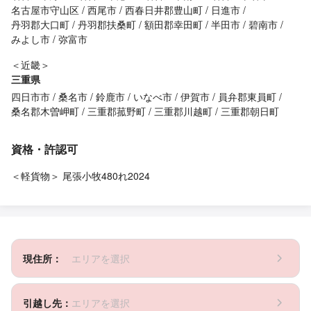
名古屋市守山区
西尾市
西春日井郡豊山町
日進市
丹羽郡大口町
丹羽郡扶桑町
額田郡幸田町
半田市
碧南市
みよし市
弥富市
＜近畿＞
三重県
四日市市
桑名市
鈴鹿市
いなべ市
伊賀市
員弁郡東員町
桑名郡木曽岬町
三重郡菰野町
三重郡川越町
三重郡朝日町
資格・許認可
＜軽貨物＞ 尾張小牧480れ2024
現住所：
エリアを選択
引越し先：
エリアを選択