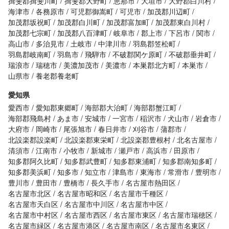
揖斐郡揖斐川町
揖斐郡大野町
恵那市
大垣市
大野郡白川村
海津市
各務原市
可児郡御嵩町
可児市
加茂郡川辺町
加茂郡坂祝町
加茂郡白川町
加茂郡富加町
加茂郡東白川村
加茂郡七宗町
加茂郡八百津町
岐阜市
郡上市
下呂市
関市
高山市
多治見市
土岐市
中津川市
羽島郡笠松町
羽島郡岐南町
羽島市
飛騨市
不破郡関ケ原町
不破郡垂井町
瑞浪市
瑞穂市
美濃加茂市
美濃市
本巣郡北方町
本巣市
山県市
養老郡養老町
愛知県
愛西市
愛知郡東郷町
海部郡大治町
海部郡蟹江町
海部郡飛島村
あま市
安城市
一宮市
稲沢市
犬山市
岩倉市
大府市
岡崎市
尾張旭市
春日井市
刈谷市
蒲郡市
北設楽郡設楽町
北設楽郡東栄町
北設楽郡豊根村
北名古屋市
清須市
江南市
小牧市
新城市
瀬戸市
高浜市
田原市
知多郡阿久比町
知多郡武豊町
知多郡東浦町
知多郡南知多町
知多郡美浜町
知多市
知立市
津島市
東海市
常滑市
豊明市
豊川市
豊田市
豊橋市
長久手市
名古屋市熱田区
名古屋市北区
名古屋市昭和区
名古屋市千種区
名古屋市天白区
名古屋市中川区
名古屋市中区
名古屋市中村区
名古屋市西区
名古屋市東区
名古屋市瑞穂区
名古屋市緑区
名古屋市港区
名古屋市南区
名古屋市名東区