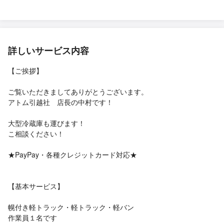
らず、謝罪が無かった(私たちの段ボールへの入れ方も良くなった
かもしれませんが…) ・電子レンジとコーヒーメーカーを引っ越し
前の自宅へ忘れていた 【良かった点】 ・忘れていた電子レンジと
コーヒーメーカーを取りに戻ってくれた ・愛想 ・作業員2名と伺
詳しいサービス内容
っておりましたが3名来てくださいました（内1人は70代後半〜80
代のお爺ちゃんでキビキビ動く感じではございませんでしたが、
【ご挨拶】
小さな荷物を運んでくださったり、オートロックで閉まってしま
うドアを開けていてくださったりしました） ・繁忙期にも関わら
ご覧いただきましてありがとうございます。
ず5万円台でやってくださった 【まとめ】 冷蔵庫や食器棚の欠け
アトム引越社 店長の中村です！
については一応言いましたが、対応はしてくれませんでした。 大
手だろうがどこだろうが、トラブルは付き物だと分かっているの
大型冷蔵庫も運びます！
で泣き寝入りしました。 アルバイトさんに傷つけられて何も言わ
こ相談ください！
ずに帰られる…なんて事もザラにあるようですし。 私たちが搬入
前の状態を動画や写真で残したり、作業員さんと傷や動作確認を
★PayPay・各種クレジットカード対応★
一緒に行わなかったのも悪いと思っているので、良い勉強になり
ました！ 欲を言えばあちらから確認をして欲しかったですが。 全
く怒っていないです！ ありがとうございました！
【基本サービス】
幌付き軽トラック・軽トラック・軽バン
作業員１名です