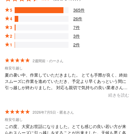
5
365件
4
26件
3
7件
2
3件
1
2件
2週間前・のーさん
格安引越し
夏の暑い中、作業していただきました。 とても手際が良く、終始
スムーズに作業を進めていただき、予定より早くあっという間に
引っ越しが終わりました。 対応も親切で気持ちの良い業者さんで
した。また機会があればぜひお願いしたいと思います。
続きを読む
2026年7月5日・匿名さん
格安引越し
この度、大変お世話になりました。とても感じの良い若い方が来
られスムーズに引っ越しをすることが出来ました。天候も悪く各