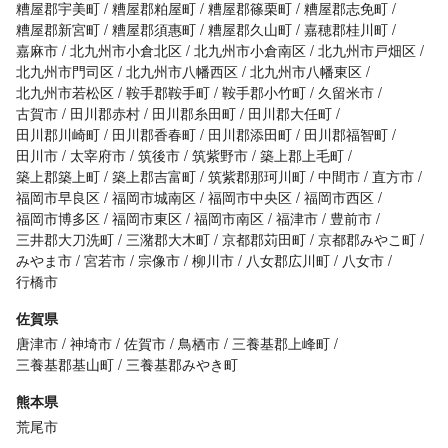
糟屋郡宇美町
糟屋郡粕屋町
糟屋郡篠栗町
糟屋郡志免町
糟屋郡新宮町
糟屋郡須惠町
糟屋郡久山町
嘉穂郡桂川町
嘉麻市
北九州市小倉北区
北九州市小倉南区
北九州市戸畑区
北九州市門司区
北九州市八幡西区
北九州市八幡東区
北九州市若松区
鞍手郡鞍手町
鞍手郡小竹町
久留米市
古賀市
田川郡赤村
田川郡糸田町
田川郡大任町
田川郡川崎町
田川郡香春町
田川郡添田町
田川郡福智町
田川市
太宰府市
筑後市
筑紫野市
築上郡上毛町
築上郡築上町
築上郡吉富町
筑紫郡那珂川町
中間市
直方市
福岡市早良区
福岡市城南区
福岡市中央区
福岡市西区
福岡市博多区
福岡市東区
福岡市南区
福津市
豊前市
三井郡大刀洗町
三潴郡大木町
京都郡苅田町
京都郡みやこ町
みやま市
宮若市
宗像市
柳川市
八女郡広川町
八女市
行橋市
佐賀県
唐津市
神埼市
佐賀市
鳥栖市
三養基郡上峰町
三養基郡基山町
三養基郡みやき町
熊本県
荒尾市