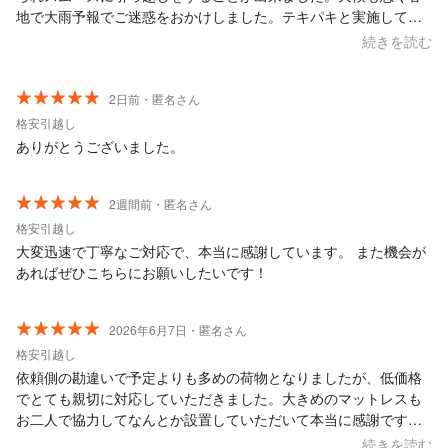
地で大雨予報でご迷惑をおかけしました。テキパキと実施してく
れあっという間に終わりました！ありがとうございました。値段
続きを読む
も安く、心配になる程でした！ もう引っ越しはないでしょうがこ
れからの方は是非！こちらでお願いしてみてください！
2日前・匿名さん
格安引越し
ありがとうございました。
2週間前・匿名さん
格安引越し
大変迅速で丁寧なご対応で、本当に感謝しています。 また機会が
あればぜひこちらにお願いしたいです！
2026年6月7日・匿名さん
格安引越し
依頼側の勘違いで予定よりも多めの荷物となりましたが、低価格
でとても親切に対応していただきました。大きめのマットレスも
お二人で協力してなんとか設置していただいて本当に感謝です。
ご迷惑をおかけしましたがお二人とも笑顔でとても優しく、最後
続きを読む