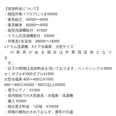
【追加料金について】
・階段作業:1フロアにつき¥2000
・家具組立 ¥2000〜4000
・家具解体 ¥2000〜4000
・縦型洗濯機取付 ¥1500
・ドラム式洗濯機取付 ¥3000
・作業員1名追加 ¥8000〜14000
※ドラム洗濯機、3ドア冷蔵庫、大型サイズ
の家具がある場合は作業員追加となり
ま
す。
・以下の荷物は追加料金を頂いております。ベッドシングル¥500
セミダブル¥1000ダブル¥1500
大型冷蔵庫 400〜450㍑¥1000
460〜490㍑¥2000・500㍑以上¥3000
・電子ピアノ ¥1000
・室内階段での大型家具・冷蔵庫・洗濯機
搬入 ¥3000
・積み置き料金 1日毎 ¥10000
・荷物の梱包がされておらず、通常の引越