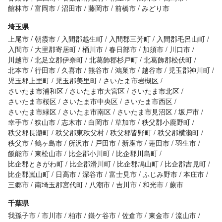
館林市
富岡市
沼田市
藤岡市
前橋市
みどり市
埼玉県
上尾市
朝霞市
入間郡越生町
入間郡三芳町
入間郡毛呂山町
入間市
大里郡寄居町
桶川市
春日部市
加須市
川口市
川越市
北足立郡伊奈町
北葛飾郡杉戸町
北葛飾郡松伏町
北本市
行田市
久喜市
熊谷市
鴻巣市
越谷市
児玉郡神川町
児玉郡上里町
児玉郡美里町
さいたま市岩槻区
さいたま市浦和区
さいたま市大宮区
さいたま市北区
さいたま市桜区
さいたま市中央区
さいたま市西区
さいたま市緑区
さいたま市南区
さいたま市見沼区
坂戸市
幸手市
狭山市
志木市
白岡市
草加市
秩父郡小鹿野町
秩父郡長瀞町
秩父郡東秩父村
秩父郡皆野町
秩父郡横瀬町
秩父市
鶴ヶ島市
所沢市
戸田市
新座市
蓮田市
羽生市
飯能市
東松山市
比企郡小川町
比企郡川島町
比企郡ときがわ町
比企郡滑川町
比企郡鳩山町
比企郡吉見町
比企郡嵐山町
日高市
深谷市
富士見市
ふじみ野市
本庄市
三郷市
南埼玉郡宮代町
八潮市
吉川市
和光市
蕨市
千葉県
我孫子市
市川市
柏市
鎌ケ谷市
佐倉市
東金市
流山市