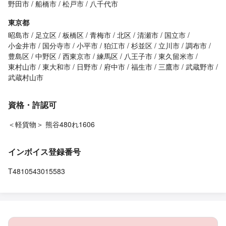
野田市
船橋市
松戸市
八千代市
東京都
昭島市
足立区
板橋区
青梅市
北区
清瀬市
国立市
小金井市
国分寺市
小平市
狛江市
杉並区
立川市
調布市
豊島区
中野区
西東京市
練馬区
八王子市
東久留米市
東村山市
東大和市
日野市
府中市
福生市
三鷹市
武蔵野市
武蔵村山市
資格・許認可
＜軽貨物＞ 熊谷480れ1606
インボイス登録番号
T4810543015583