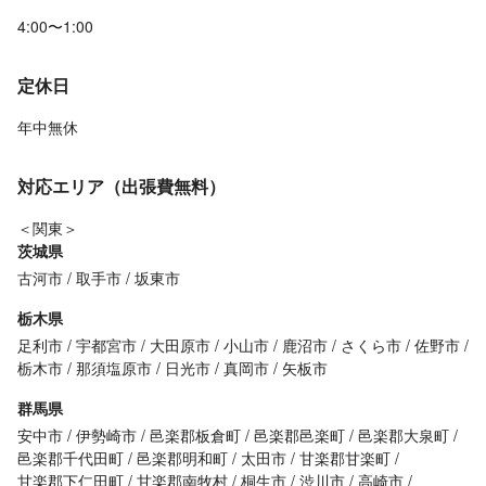
4:00〜1:00
定休日
年中無休
対応エリア（出張費無料）
＜関東＞
茨城県
古河市
取手市
坂東市
栃木県
足利市
宇都宮市
大田原市
小山市
鹿沼市
さくら市
佐野市
栃木市
那須塩原市
日光市
真岡市
矢板市
群馬県
安中市
伊勢崎市
邑楽郡板倉町
邑楽郡邑楽町
邑楽郡大泉町
邑楽郡千代田町
邑楽郡明和町
太田市
甘楽郡甘楽町
甘楽郡下仁田町
甘楽郡南牧村
桐生市
渋川市
高崎市