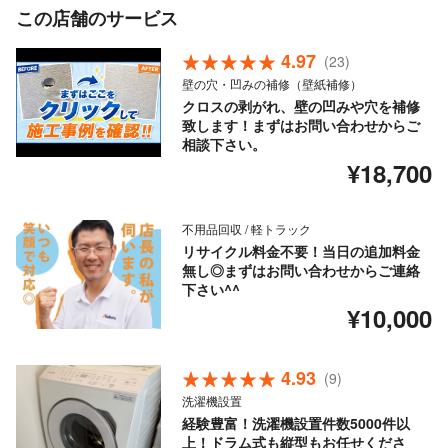
この店舗のサービス
4.97
(23)
壁の穴・凹みの補修（壁紙補修）
クロスの剥がれ、壁の凹みや穴を補修
致します！まずはお問い合わせからご
相談下さい。
¥18,700
不用品回収 / 軽トラック
リサイクル料金不要！当日の追加料金
無し◎まずはお問い合わせからご連絡
下さい^^
¥10,000
4.93
(9)
洗濯機設置
経験豊富！洗濯機設置件数5000件以
上！ドラム式も縦型もお任せくださ