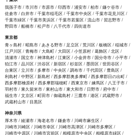
我孫子市
市川市
市原市
印西市
浦安市
柏市
鎌ケ谷市
佐倉市
白井市
千葉市稲毛区
千葉市中央区
千葉市花見川区
千葉市緑区
千葉市美浜区
千葉市若葉区
流山市
習志野市
野田市
船橋市
松戸市
八千代市
四街道市
東京都
青ヶ島村
昭島市
あきる野市
足立区
荒川区
板橋区
稲城市
江戸川区
青梅市
大島町
大田区
小笠原村
葛飾区
北区
清瀬市
国立市
神津島村
江東区
小金井市
国分寺市
小平市
狛江市
品川区
渋谷区
新宿区
杉並区
墨田区
世田谷区
台東区
立川市
多摩市
中央区
調布市
千代田区
豊島区
利島村
中野区
新島村
西多摩郡奥多摩町
西多摩郡日の出町
西多摩郡檜原村
西多摩郡瑞穂町
西東京市
練馬区
八王子市
羽村市
東久留米市
東村山市
東大和市
日野市
府中市
福生市
文京区
町田市
御蔵島村
三鷹市
港区
武蔵野市
武蔵村山市
目黒区
神奈川県
厚木市
綾瀬市
海老名市
鎌倉市
川崎市麻生区
川崎市川崎区
川崎市幸区
川崎市高津区
川崎市多摩区
川崎市中原区
川崎市宮前区
相模原市中央区
相模原市緑区