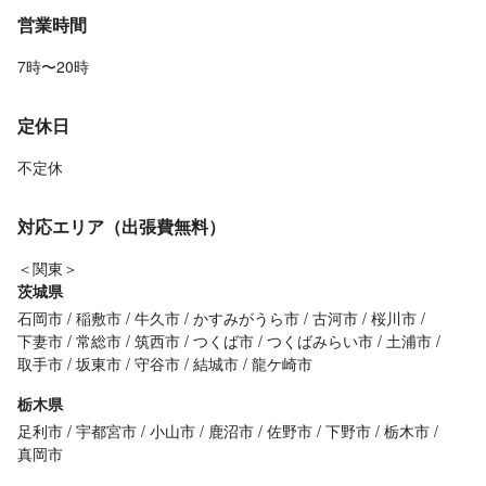
営業時間
7時〜20時
定休日
不定休
対応エリア（出張費無料）
＜関東＞
茨城県
石岡市
稲敷市
牛久市
かすみがうら市
古河市
桜川市
下妻市
常総市
筑西市
つくば市
つくばみらい市
土浦市
取手市
坂東市
守谷市
結城市
龍ケ崎市
栃木県
足利市
宇都宮市
小山市
鹿沼市
佐野市
下野市
栃木市
真岡市