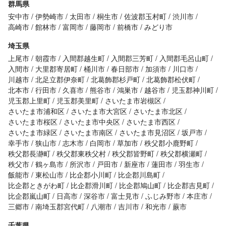
群馬県
安中市
伊勢崎市
太田市
桐生市
佐波郡玉村町
渋川市
高崎市
館林市
富岡市
藤岡市
前橋市
みどり市
埼玉県
上尾市
朝霞市
入間郡越生町
入間郡三芳町
入間郡毛呂山町
入間市
大里郡寄居町
桶川市
春日部市
加須市
川口市
川越市
北足立郡伊奈町
北葛飾郡杉戸町
北葛飾郡松伏町
北本市
行田市
久喜市
熊谷市
鴻巣市
越谷市
児玉郡神川町
児玉郡上里町
児玉郡美里町
さいたま市岩槻区
さいたま市浦和区
さいたま市大宮区
さいたま市北区
さいたま市桜区
さいたま市中央区
さいたま市西区
さいたま市緑区
さいたま市南区
さいたま市見沼区
坂戸市
幸手市
狭山市
志木市
白岡市
草加市
秩父郡小鹿野町
秩父郡長瀞町
秩父郡東秩父村
秩父郡皆野町
秩父郡横瀬町
秩父市
鶴ヶ島市
所沢市
戸田市
新座市
蓮田市
羽生市
飯能市
東松山市
比企郡小川町
比企郡川島町
比企郡ときがわ町
比企郡滑川町
比企郡鳩山町
比企郡吉見町
比企郡嵐山町
日高市
深谷市
富士見市
ふじみ野市
本庄市
三郷市
南埼玉郡宮代町
八潮市
吉川市
和光市
蕨市
千葉県