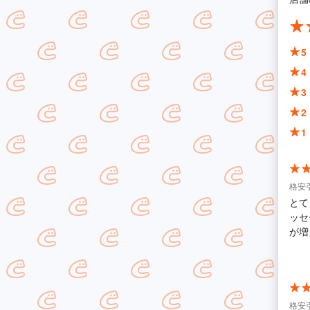
5
4
3
2
1
格安
とて
ッセ
が増
下さ
ます
格安