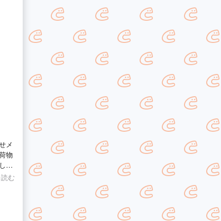
せメ
荷物
して
思い
を読む