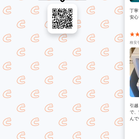
丁寧
格安
引越
で、
んで
じて