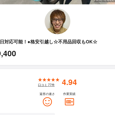
即日対応可能！●格安引越し☆不用品回収もOK☆
9,400
4.94
口コミ
77
件
返答の速さ
作業実績