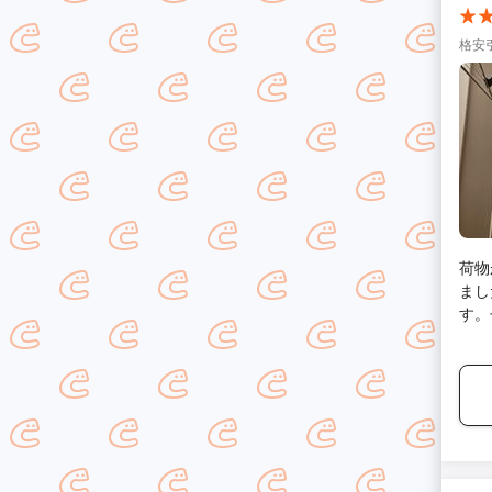
格安
荷物
まし
す。