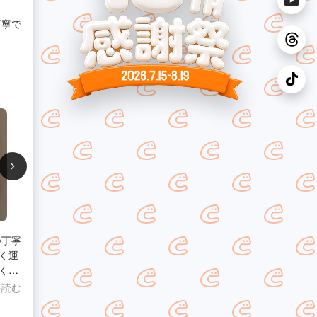
つ丁寧
く運
く応
を読む