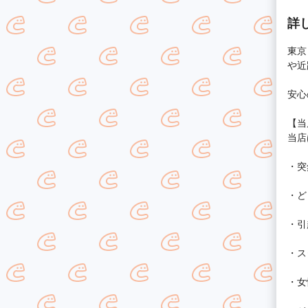
詳
東京
や近
安心
【当
当店
・突
・ど
・引
・ス
・女