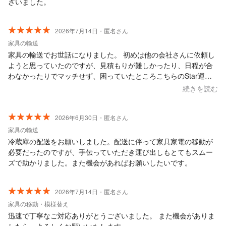
ざいました。
2026年7月14日・匿名さん
家具の輸送
家具の輸送でお世話になりました。 初めは他の会社さんに依頼し
ようと思っていたのですが、見積もりが難しかったり、日程が合
わなかったりでマッチせず、困っていたところこちらのStar運送
さんを見つけ、連絡してみました。見積もりのやりとりも分かり
続きを読む
やすく、運良く翌日に空きがありそのままお願いすることにしま
した。予約のやり取りから、実際にお会いし作業完了までの間と
っても優しく、安心してお任せすることができました。 困ってお
2026年6月30日・匿名さん
られる方、とておおすすめの会社さんです。 また機会があればお
家具の輸送
願いしたいです。ありがとうございました。
冷蔵庫の配送をお願いしました。配送に伴って家具家電の移動が
必要だったのですが、手伝っていただき運び出しもとてもスムー
ズで助かりました。また機会があればお願いしたいです。
2026年7月14日・匿名さん
家具の移動・模様替え
迅速で丁寧なご対応ありがとうございました。 また機会がありま