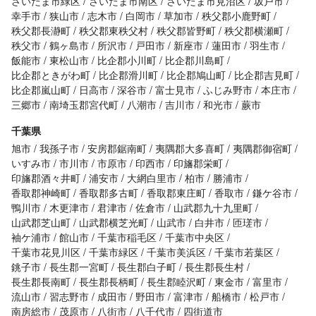
さいたま市緑区
さいたま市南区
さいたま市見沼区
坂戸市
幸手市
狭山市
志木市
白岡市
草加市
秩父郡小鹿野町
秩父郡長瀞町
秩父郡東秩父村
秩父郡皆野町
秩父郡横瀬町
秩父市
鶴ヶ島市
所沢市
戸田市
新座市
蓮田市
羽生市
飯能市
東松山市
比企郡小川町
比企郡川島町
比企郡ときがわ町
比企郡滑川町
比企郡鳩山町
比企郡吉見町
比企郡嵐山町
日高市
深谷市
富士見市
ふじみ野市
本庄市
三郷市
南埼玉郡宮代町
八潮市
吉川市
和光市
蕨市
千葉県
旭市
我孫子市
安房郡鋸南町
夷隅郡大多喜町
夷隅郡御宿町
いすみ市
市川市
市原市
印西市
印旛郡栄町
印旛郡酒々井町
浦安市
大網白里市
柏市
勝浦市
香取郡神崎町
香取郡多古町
香取郡東庄町
香取市
鎌ケ谷市
鴨川市
木更津市
君津市
佐倉市
山武郡九十九里町
山武郡芝山町
山武郡横芝光町
山武市
白井市
匝瑳市
袖ケ浦市
館山市
千葉市稲毛区
千葉市中央区
千葉市花見川区
千葉市緑区
千葉市美浜区
千葉市若葉区
銚子市
長生郡一宮町
長生郡白子町
長生郡長生村
長生郡長南町
長生郡長柄町
長生郡睦沢町
東金市
富里市
流山市
習志野市
成田市
野田市
富津市
船橋市
松戸市
南房総市
茂原市
八街市
八千代市
四街道市