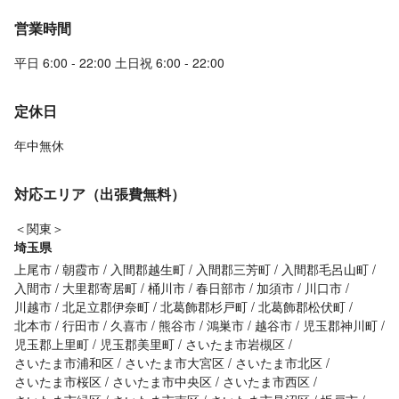
営業時間
平日 6:00 - 22:00 土日祝 6:00 - 22:00
定休日
年中無休
対応エリア（出張費無料）
＜関東＞
埼玉県
上尾市
朝霞市
入間郡越生町
入間郡三芳町
入間郡毛呂山町
入間市
大里郡寄居町
桶川市
春日部市
加須市
川口市
川越市
北足立郡伊奈町
北葛飾郡杉戸町
北葛飾郡松伏町
北本市
行田市
久喜市
熊谷市
鴻巣市
越谷市
児玉郡神川町
児玉郡上里町
児玉郡美里町
さいたま市岩槻区
さいたま市浦和区
さいたま市大宮区
さいたま市北区
さいたま市桜区
さいたま市中央区
さいたま市西区