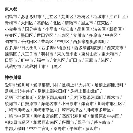
東京都
昭島市
あきる野市
足立区
荒川区
板橋区
稲城市
江戸川区
青梅市
大田区
葛飾区
北区
清瀬市
国立市
江東区
小金井市
国分寺市
小平市
狛江市
品川区
渋谷区
新宿区
杉並区
墨田区
世田谷区
台東区
立川市
多摩市
中央区
調布市
千代田区
豊島区
中野区
西多摩郡奥多摩町
西多摩郡日の出町
西多摩郡檜原村
西多摩郡瑞穂町
西東京市
練馬区
八王子市
羽村市
東久留米市
東村山市
東大和市
日野市
府中市
福生市
文京区
町田市
三鷹市
港区
武蔵野市
武蔵村山市
目黒区
神奈川県
愛甲郡愛川町
愛甲郡清川村
足柄上郡大井町
足柄上郡開成町
足柄上郡中井町
足柄上郡松田町
足柄上郡山北町
足柄下郡箱根町
足柄下郡真鶴町
足柄下郡湯河原町
厚木市
綾瀬市
伊勢原市
海老名市
小田原市
鎌倉市
川崎市麻生区
川崎市川崎区
川崎市幸区
川崎市高津区
川崎市多摩区
川崎市中原区
川崎市宮前区
高座郡寒川町
相模原市中央区
相模原市緑区
相模原市南区
座間市
逗子市
茅ヶ崎市
中郡大磯町
中郡二宮町
秦野市
平塚市
藤沢市