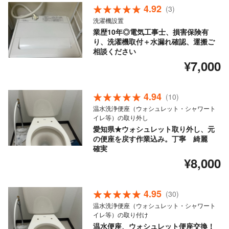
4.92
(3)
洗濯機設置
業歴10年◎電気工事士、損害保険有
り、洗濯機取付＋水漏れ確認、運搬ご
相談ください
¥7,000
4.94
(10)
温水洗浄便座（ウォシュレット・シャワート
イレ等）の取り外し
愛知県★ウォシュレット取り外し、元
の便座を戻す作業込み。丁寧 綺麗
確実
¥8,000
4.95
(30)
温水洗浄便座（ウォシュレット・シャワート
イレ等）の取り付け
温水便座、ウォシュレット便座交換！