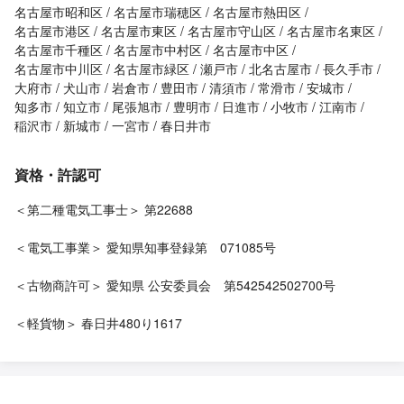
名古屋市昭和区
名古屋市瑞穂区
名古屋市熱田区
名古屋市港区
名古屋市東区
名古屋市守山区
名古屋市名東区
名古屋市千種区
名古屋市中村区
名古屋市中区
名古屋市中川区
名古屋市緑区
瀬戸市
北名古屋市
長久手市
大府市
犬山市
岩倉市
豊田市
清須市
常滑市
安城市
知多市
知立市
尾張旭市
豊明市
日進市
小牧市
江南市
稲沢市
新城市
一宮市
春日井市
資格・許認可
＜第二種電気工事士＞ 第22688
＜電気工事業＞ 愛知県知事登録第 071085号
＜古物商許可＞ 愛知県 公安委員会 第542542502700号
＜軽貨物＞ 春日井480り1617