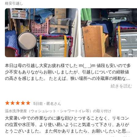
格安引越し
本日は母の引越し大変お疲れ様でした m(_ _)m 値段も安いので多
少不安もありながらお願いしましたが、引越しについての経験値
の高さを感じました。 たとえば、狭い場所への冷蔵庫の移動など
私たちでは入らない、通らないなどの空間的な判断は的確ですご
続きを読む
いと感心しました。 嫌な顔せず常に笑顔だったのが好印象です。
また、荷物も目一杯積んでいただき感謝です。 トラックは屋根も
付いてるので雨でも安心です。 1人、2人暮らしの方は1回で運べ
5日前・匿名さん
るかと思います。 参考に荷台に荷物を載せた写真を添付します。
温水洗浄便座（ウォシュレット・シャワートイレ等）の取り付け
冷蔵庫は４人家族で使うサイズです。 本日はありがとうございま
大変暑い中での作業なのに嫌な顔ひとつすることなく、リモコン
した。
の位置や水圧等、より使い易いようにと気遣って下さり、ありが
とうございました。 また何かありましたら、お願いしたいと思い