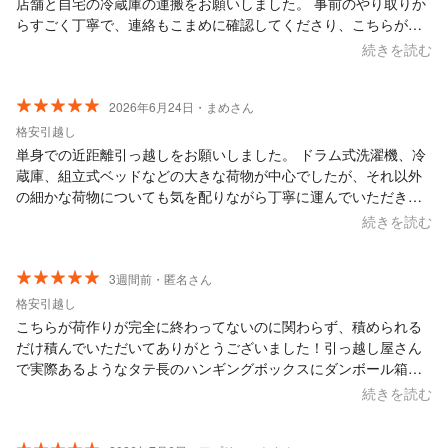
店舗と自宅の冷蔵庫の運搬をお願いしました。 事前のやり取りか
らすごく丁寧で、連絡もこまめに確認してくださり、こちらが夜
中にメッセージを送ってしまった際もすぐに対応してくださいま
続きを読む
した。 ​また、こちらの都合で急ぎでの作業をお願いしてしまった
のですが、スケジュールを柔軟に調整して当日に駆けつけてくだ
さり、本当に助かりました。 作業の進め方の相談にも優しく寄り
2026年6月24日・まめさん
添っていただき、感謝しかありません。 ​とても丁寧で、間違いな
格安引越し
くプロフェッショナルな方です。また機会があればぜひお願いし
単身での近距離引っ越しをお願いしました。 ドラム式洗濯機、冷
たいです。 本当にありがとうございました！
蔵庫、組立式ベッドなどの大きな荷物が中心でしたが、それ以外
の細かな荷物についても気を配りながら丁寧に運んでいただきま
した。 これまで何度も引っ越しを経験し、その都度さまざまな業
続きを読む
者さんにお願いしてきましたが、今回担当してくださった方は間
違いなく今までで一番素晴らしかったです。作業の手際が非常に
よく、力仕事も安心してお任せでき、しかも荷物の扱いは丁寧。
3週間前・匿名さん
スピードと丁寧さをここまで両立されている方は初めてでした。
格安引越し
また、お人柄もとても良く、安心して引っ越しを進めることがで
こちらが荷作りが完全に終わってないのに関わらず、積められる
きました。料金以上の価値を感じるサービスだったと思います。
だけ積んでいただいてありがとうございました！引っ越し屋さん
引っ越しを検討されている方には自信を持っておすすめできま
で実際あるようなタテ長のハンギングボックスにダンボール箱か
す。また機会があればぜひお願いしたいです。本当にありがとう
らあぶれて詰められてない突っ張り棒や傘などを詰めていただい
続きを読む
ございました。
たり、たくさん助かりました。もし次回の引っ越しの荷物量があ
まり変わらなかったらまたお願いしたい気持ちです。他の口コミ