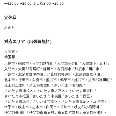
平日8:00〜20:00 土日祝9:00〜20:00
定休日
お正月
対応エリア（出張費無料）
＜関東＞
埼玉県
上尾市
朝霞市
入間郡越生町
入間郡三芳町
入間郡毛呂山町
入間市
大里郡寄居町
桶川市
春日部市
加須市
川口市
川越市
北足立郡伊奈町
北葛飾郡杉戸町
北葛飾郡松伏町
北本市
行田市
久喜市
熊谷市
鴻巣市
越谷市
児玉郡神川町
児玉郡上里町
児玉郡美里町
さいたま市岩槻区
さいたま市浦和区
さいたま市大宮区
さいたま市北区
さいたま市桜区
さいたま市中央区
さいたま市西区
さいたま市緑区
さいたま市南区
さいたま市見沼区
坂戸市
幸手市
狭山市
志木市
白岡市
草加市
秩父郡小鹿野町
秩父郡長瀞町
秩父郡東秩父村
秩父郡皆野町
秩父郡横瀬町