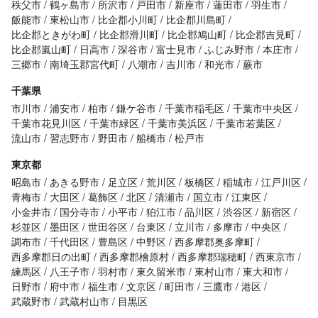
秩父市
鶴ヶ島市
所沢市
戸田市
新座市
蓮田市
羽生市
飯能市
東松山市
比企郡小川町
比企郡川島町
比企郡ときがわ町
比企郡滑川町
比企郡鳩山町
比企郡吉見町
比企郡嵐山町
日高市
深谷市
富士見市
ふじみ野市
本庄市
三郷市
南埼玉郡宮代町
八潮市
吉川市
和光市
蕨市
千葉県
市川市
浦安市
柏市
鎌ケ谷市
千葉市稲毛区
千葉市中央区
千葉市花見川区
千葉市緑区
千葉市美浜区
千葉市若葉区
流山市
習志野市
野田市
船橋市
松戸市
東京都
昭島市
あきる野市
足立区
荒川区
板橋区
稲城市
江戸川区
青梅市
大田区
葛飾区
北区
清瀬市
国立市
江東区
小金井市
国分寺市
小平市
狛江市
品川区
渋谷区
新宿区
杉並区
墨田区
世田谷区
台東区
立川市
多摩市
中央区
調布市
千代田区
豊島区
中野区
西多摩郡奥多摩町
西多摩郡日の出町
西多摩郡檜原村
西多摩郡瑞穂町
西東京市
練馬区
八王子市
羽村市
東久留米市
東村山市
東大和市
日野市
府中市
福生市
文京区
町田市
三鷹市
港区
武蔵野市
武蔵村山市
目黒区