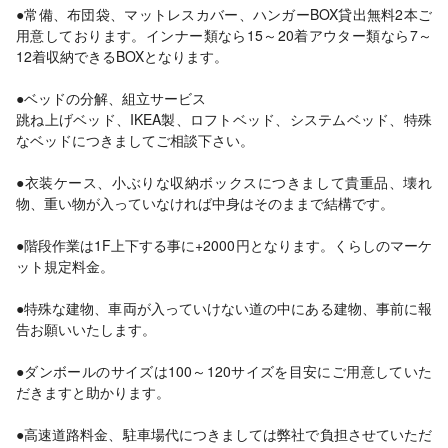
●常備、布団袋、マットレスカバー、ハンガーBOX貸出無料2本ご
用意しております。インナー類なら15～20着アウター類なら7～
12着収納できるBOXとなります。
●ベッドの分解、組立サービス
跳ね上げベッド、IKEA製、ロフトベッド、システムベッド、特殊
なベッドにつきましてご相談下さい。
●衣装ケース、小ぶりな収納ボックスにつきまして貴重品、壊れ
物、重い物が入っていなければ中身はそのままで結構です。
●階段作業は1F上下する事に+2000円となります。くらしのマーケ
ット規定料金。
●特殊な建物、車両が入っていけない道の中にある建物、事前に報
告お願いいたします。
●ダンボールのサイズは100～120サイズを目安にご用意していた
だきますと助かります。
●高速道路料金、駐車場代につきましては弊社で負担させていただ