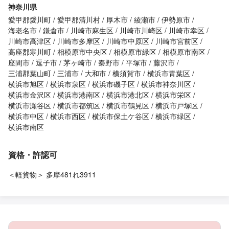
神奈川県
愛甲郡愛川町
愛甲郡清川村
厚木市
綾瀬市
伊勢原市
海老名市
鎌倉市
川崎市麻生区
川崎市川崎区
川崎市幸区
川崎市高津区
川崎市多摩区
川崎市中原区
川崎市宮前区
高座郡寒川町
相模原市中央区
相模原市緑区
相模原市南区
座間市
逗子市
茅ヶ崎市
秦野市
平塚市
藤沢市
三浦郡葉山町
三浦市
大和市
横須賀市
横浜市青葉区
横浜市旭区
横浜市泉区
横浜市磯子区
横浜市神奈川区
横浜市金沢区
横浜市港南区
横浜市港北区
横浜市栄区
横浜市瀬谷区
横浜市都筑区
横浜市鶴見区
横浜市戸塚区
横浜市中区
横浜市西区
横浜市保土ケ谷区
横浜市緑区
横浜市南区
資格・許認可
＜軽貨物＞ 多摩481れ3911