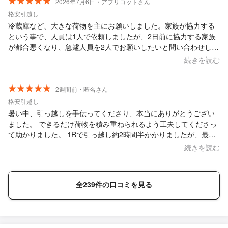
にありましたが、積載量としては女性の1人暮らし分です。残った
2026年7月6日・アプリコットさん
物を実家の車に載せました。しかしお一人で全部積んでいただい
格安引越し
てこの金額なら妥当かなと思いました。暑いなかありがとうござ
冷蔵庫など、大きな荷物を主にお願いしました。家族が協力する
いました！
という事で、人員は1人で依頼しましたが、2日前に協力する家族
が都合悪くなり、急遽人員を2人でお願いしたいと問い合わせしま
した。こちらの無理な要請に快く応じてくださいました。 当日は
続きを読む
2人で、搬出・搬入してくださり、トラックにまだ詰めるからと依
頼しなかった、家具も運んでくださり、本当に助かりました。 手
際良く、親切で、お願いして良かったと、家族全員思っていま
2週間前・匿名さん
す。 来年、また引越しの予定なので、是非お願いしたいと思って
格安引越し
います。
暑い中、引っ越しを手伝ってくださり、本当にありがとうござい
ました。 できるだけ荷物を積み重ねられるよう工夫してくださっ
て助かりました。 1Rで引っ越し約2時間半かかりましたが、最後
まで丁寧に対応していただき、本当に感謝しております。 色々と
続きを読む
お気遣いいただき、ありがとうございました。 また引っ越しする
機会があれば、ぜひ依頼させていただきたいです。
全239件の口コミを見る