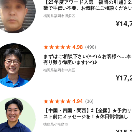
【23年度アワード入選 福岡の引越】2
業で手伝い不要、お気軽にご相談くださ
福岡県福岡市博多区
¥14,
4.98
(498)
まずはご相談下さい(^-^)☆お客様へ…
有り難う御座います(^^)♪
福岡県福岡市中央区
¥17,
4.94
(36)
【中国・四国・関西】⇄【全国】★予約リ
スト前にメッセージを！★休日割増無し
徳島県小松島市
¥15,