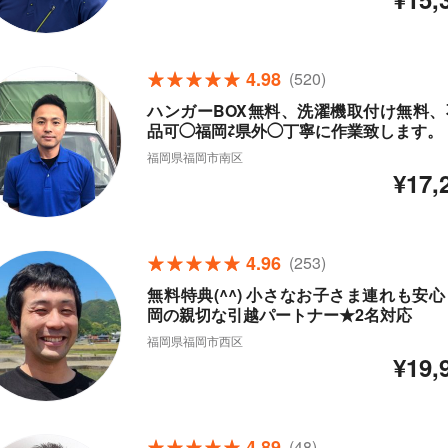
4.98
(520)
ハンガーBOX無料、洗濯機取付け無料、
品可◯福岡⇄県外◯丁寧に作業致します。
福岡県福岡市南区
¥17,
4.96
(253)
無料特典(^^) 小さなお子さま連れも安
岡の親切な引越パートナー★2名対応
福岡県福岡市西区
¥19,
4.89
(48)