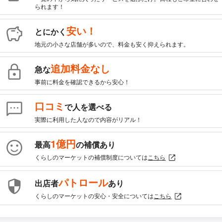
られます！
安い！
とにかく
地元の小さな店舗が多いので、料金も安く抑えられます。
追加料金なし
急な
事前に料金を確認できるから安心！
口コミ
で人を選べる
実際に利用した人なので内容がリアル！
1億円
最高
の補償あり
くらしのマーケットの補償制度については
こちら
パトロール
出店者
あり
くらしのマーケットの安心・安全については
こちら