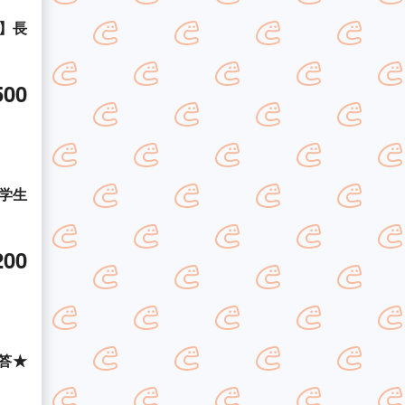
】長
500
学生
200
答★