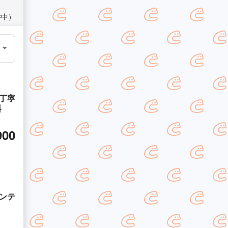
件中）
丁寧
料
900
ンテ