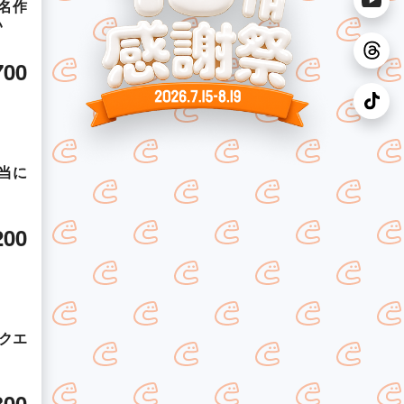
名作
い
700
本当に
200
クエ
300