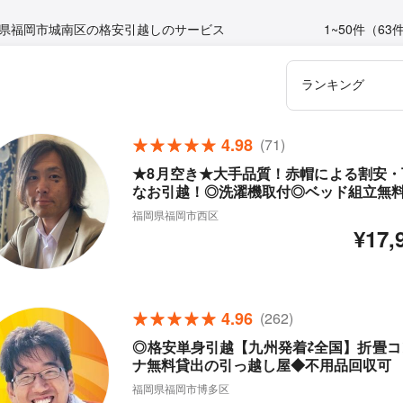
県福岡市城南区の格安引越しのサービス
1~50件（63
4.98
(71)
★8月空き★大手品質！赤帽による割安・
なお引越！◎洗濯機取付◎ベッド組立無
福岡県福岡市西区
¥17,
4.96
(262)
◎格安単身引越【九州発着⇄全国】折畳コ
ナ無料貸出の引っ越し屋◆不用品回収可
福岡県福岡市博多区