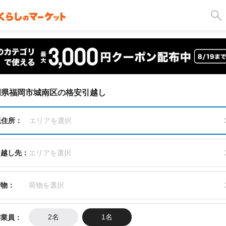
岡県福岡市城南区の格安引越し
現住所：
エリアを選択
引越し先：
エリアを選択
荷物：
荷物を選択
作業員：
2名
1名