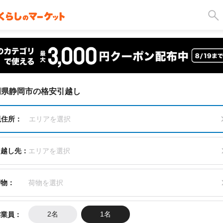
岡県静岡市の格安引越し
現住所：
エリアを選択
引越し先：
エリアを選択
荷物：
荷物を選択
作業員：
2名
1名