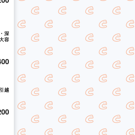
・深
大容
400
引越
200