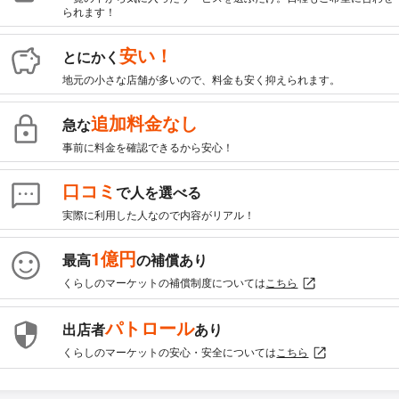
られます！
安い！
とにかく
地元の小さな店舗が多いので、料金も安く抑えられます。
追加料金なし
急な
事前に料金を確認できるから安心！
口コミ
で人を選べる
実際に利用した人なので内容がリアル！
1億円
最高
の補償あり
くらしのマーケットの補償制度については
こちら
パトロール
出店者
あり
くらしのマーケットの安心・安全については
こちら