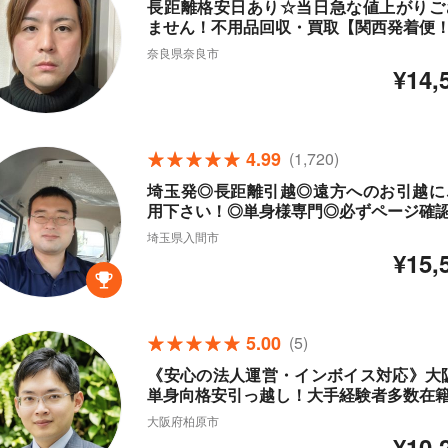
長距離格安日あり☆当日急な値上がりご
ません！不用品回収・買取【関西発着便
奈良県奈良市
¥14,
4.99
(1,720)
埼玉発◎長距離引越◎遠方へのお引越に
用下さい！◎単身様専門◎必ずページ確
埼玉県入間市
¥15,
5.00
(5)
《安心の法人運営・インボイス対応》大阪
単身向格安引っ越し！大手経験者多数在
大阪府柏原市
¥10,