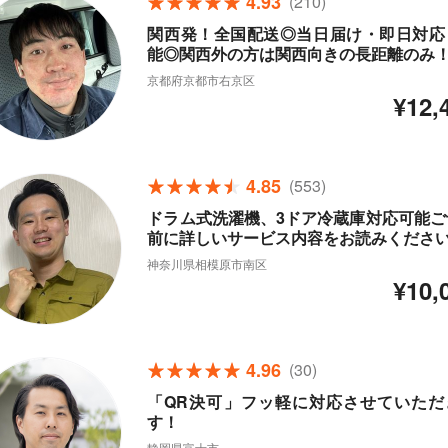
4.93
(210)
関西発！全国配送◎当日届け・即日対応
能◎関西外の方は関西向きの長距離のみ
京都府京都市右京区
¥12,
4.85
(553)
ドラム式洗濯機、3ドア冷蔵庫対応可能ご
前に詳しいサービス内容をお読みくださ
神奈川県相模原市南区
¥10,
4.96
(30)
「QR決可」フッ軽に対応させていただ
す！
静岡県富士市