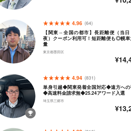
4.96
(64)
【関東⇔全国の都市】長距離便（当日
夜）クーポン利用可！短距離便も◎幌車
量
東京都墨田区
¥14,
4.94
(831)
単身引越◆関東発着全国対応◆遠方への
◆高速料金請求無◆25.24アワード入選
埼玉県三郷市
¥13,