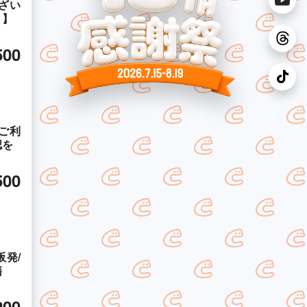
ざい
！】
500
ご利
認を
500
発/
籍
200