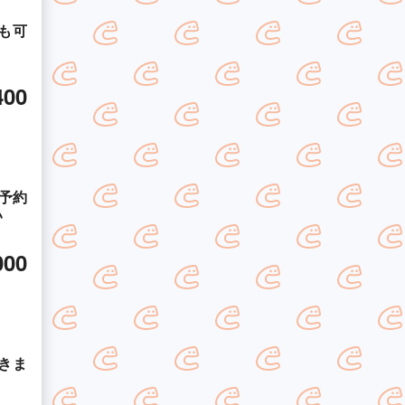
も可
！
400
予約
い
000
きま