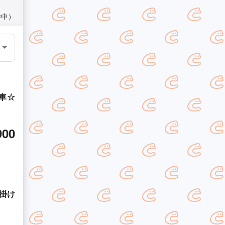
件中）
車☆
900
掛け