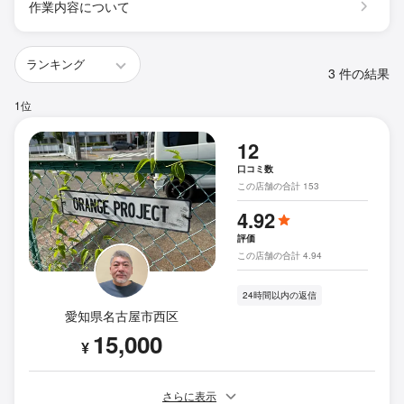
作業内容について
3 件の結果
1位
12
口コミ数
この店舗の合計 153
4.92
評価
この店舗の合計 4.94
24時間以内の返信
愛知県名古屋市西区
15,000
¥
さらに表示