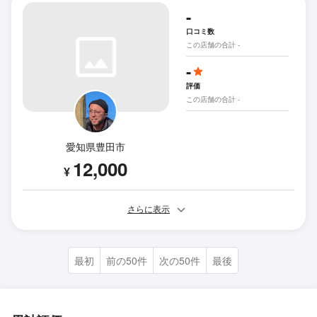
-
口コミ数
この店舗の合計 -
-
評価
この店舗の合計 -
愛知県豊田市
12,000
¥
さらに表示
最初
前の50件
次の50件
最後