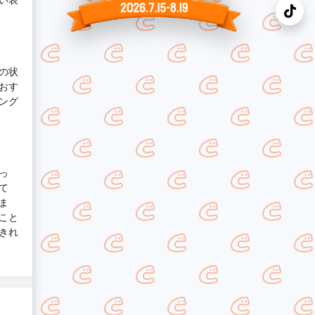
の状
おす
ング
っ
て
ま
こと
きれ