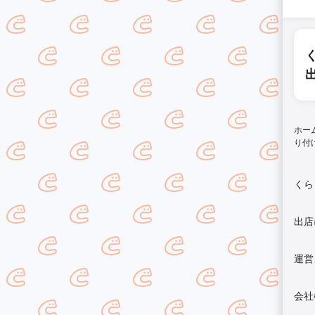
ホー
り付
くら
出店
運営
会社