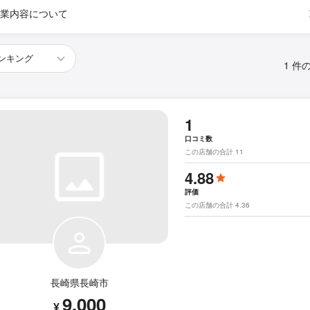
業内容について
1 件
1
口コミ数
この店舗の合計 11
4.88
評価
この店舗の合計 4.36
長崎県長崎市
9,000
¥