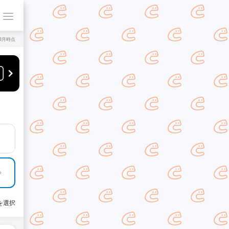
年8月時点
を選択