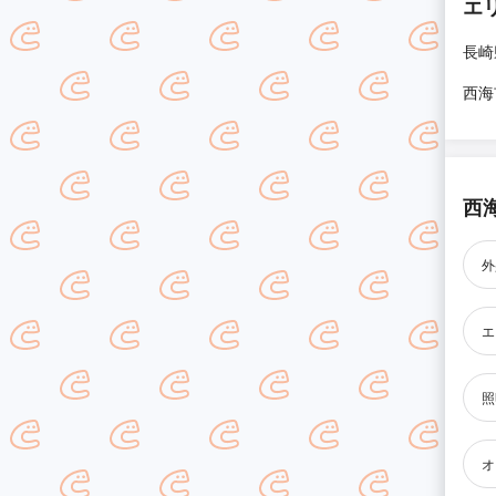
エ
長崎
西海
西
外
エ
照
オ