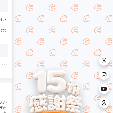
イン
けた
,000
人が
変わ
い表