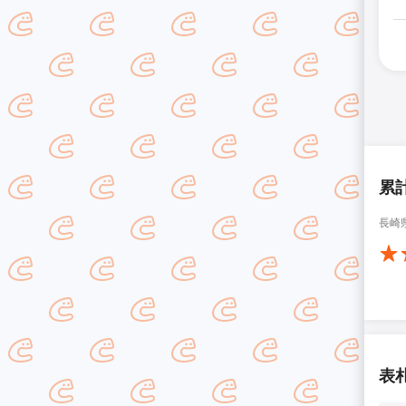
累
長崎
表