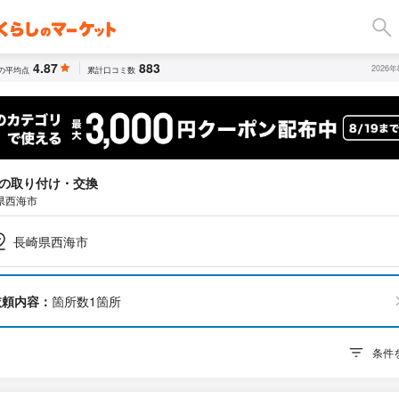
4.87
883
2026
の平均点
累計口コミ数
の取り付け・交換
県西海市
長崎県西海市
依頼内容：
箇所数1箇所
条件