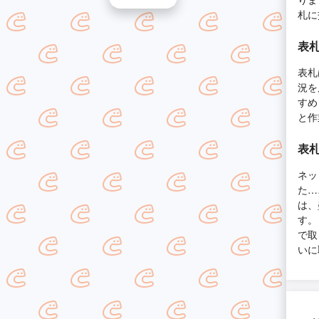
札に
表
表札
況を
すめ
と作
表
ネッ
た…
は、
す。
で取
いに