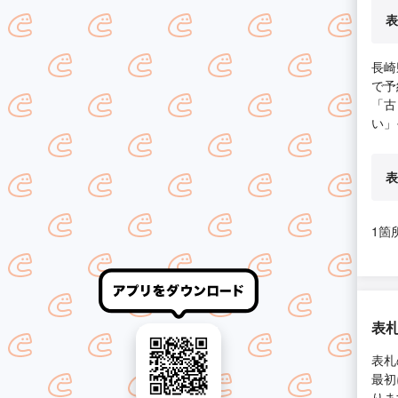
表
長崎
で予
「古
い」
表
1箇
表
表札
最初
りま