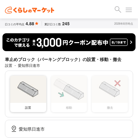
4.88
245
2026年8月時点
口コミの平均点
累計口コミ数
車止めブロック（パーキングブロック）の設置・移動・撤去
設置 ・ 愛知県日進市
設置
移動
撤去
愛知県日進市