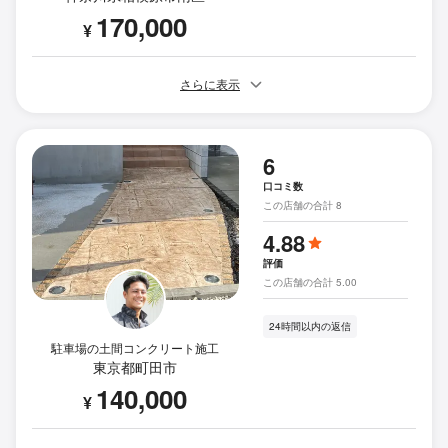
170,000
¥
さらに表示
6
口コミ数
この店舗の合計 8
4.88
評価
この店舗の合計 5.00
24時間以内の返信
駐車場の土間コンクリート施工
東京都町田市
140,000
¥