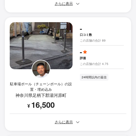
さらに表示
-
口コミ数
この店舗の合計 89
-
評価
この店舗の合計 4.75
24時間以内の返信
駐車場ポール（チェーンポール）の設
置・埋め込み
神奈川県足柄下郡湯河原町
16,500
¥
さらに表示