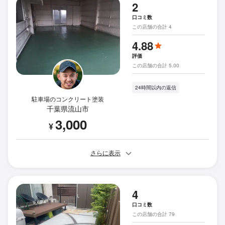
2
口コミ数
この店舗の合計 4
4.88
評価
この店舗の合計 5.00
24時間以内の返信
駐車場のコンクリート塗装
千葉県流山市
3,000
¥
さらに表示
4
口コミ数
この店舗の合計 79