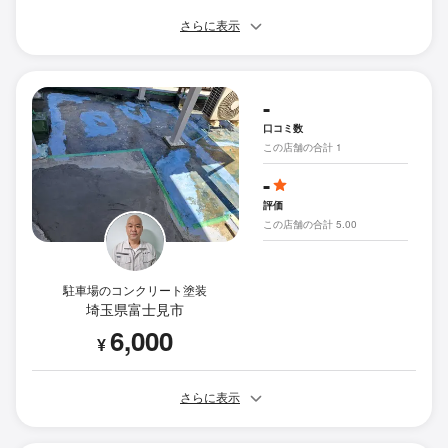
さらに表示
-
口コミ数
この店舗の合計 1
-
評価
この店舗の合計 5.00
駐車場のコンクリート塗装
埼玉県富士見市
6,000
¥
さらに表示