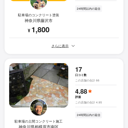
24時間以内の返信
駐車場のコンクリート塗装
神奈川県藤沢市
1,800
¥
さらに表示
17
口コミ数
この店舗の合計 66
4.88
評価
この店舗の合計 4.95
24時間以内の返信
駐車場の土間コンクリート施工
神奈川県相模原市南区