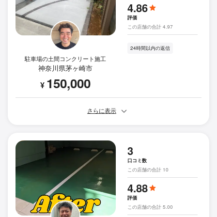
4.86
評価
この店舗の合計 4.97
24時間以内の返信
駐車場の土間コンクリート施工
神奈川県茅ヶ崎市
150,000
¥
さらに表示
3
口コミ数
この店舗の合計 10
4.88
評価
この店舗の合計 5.00