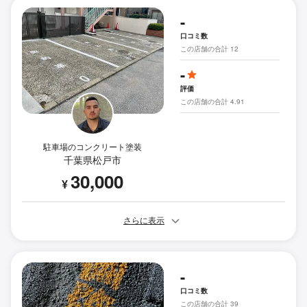
-
口コミ数
この店舗の合計 12
-
評価
この店舗の合計 4.91
駐車場のコンクリート塗装
千葉県松戸市
30,000
¥
さらに表示
-
口コミ数
この店舗の合計 39