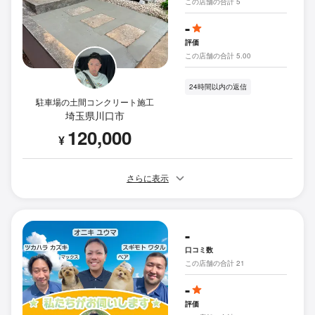
この店舗の合計 5
-
評価
この店舗の合計 5.00
24時間以内の返信
駐車場の土間コンクリート施工
埼玉県川口市
120,000
¥
さらに表示
-
口コミ数
この店舗の合計 21
-
評価