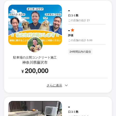
-
口コミ数
この店舗の合計 21
-
評価
この店舗の合計 5.00
24時間以内の返信
駐車場の土間コンクリート施工
神奈川県藤沢市
200,000
¥
さらに表示
-
口コミ数