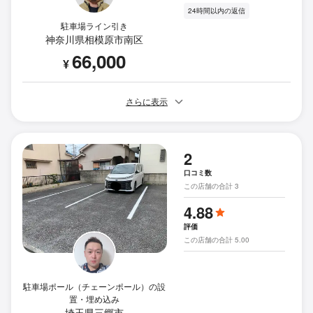
24時間以内の返信
駐車場ライン引き
神奈川県相模原市南区
66,000
¥
さらに表示
2
口コミ数
この店舗の合計 3
4.88
評価
この店舗の合計 5.00
駐車場ポール（チェーンポール）の設
置・埋め込み
埼玉県三郷市