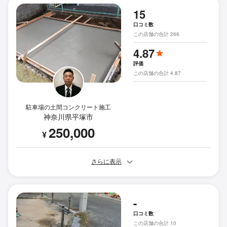
15
口コミ数
この店舗の合計 266
4.87
評価
この店舗の合計 4.87
駐車場の土間コンクリート施工
神奈川県平塚市
250,000
¥
さらに表示
-
口コミ数
この店舗の合計 10