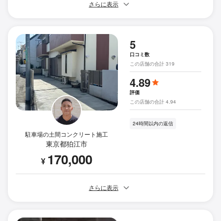
さらに表示
5
口コミ数
この店舗の合計 319
4.89
評価
この店舗の合計 4.94
24時間以内の返信
駐車場の土間コンクリート施工
東京都狛江市
170,000
¥
さらに表示