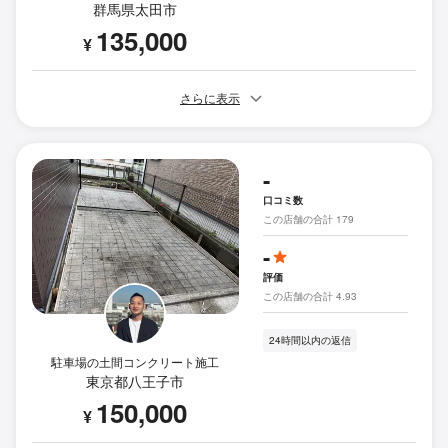
群馬県太田市
135,000
¥
さらに表示
-
口コミ数
この店舗の合計 179
-
評価
この店舗の合計 4.93
24時間以内の返信
駐車場の土間コンクリート施工
東京都八王子市
150,000
¥