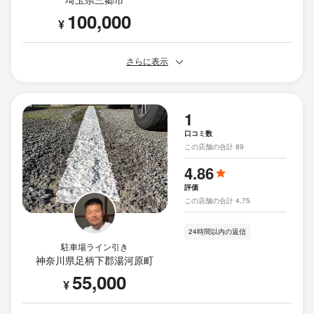
100,000
¥
さらに表示
1
口コミ数
この店舗の合計 89
4.86
評価
この店舗の合計 4.75
24時間以内の返信
駐車場ライン引き
神奈川県足柄下郡湯河原町
55,000
¥