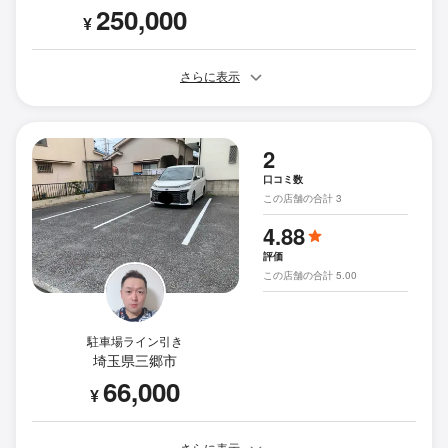
250,000
¥
さらに表示
2
口コミ数
この店舗の合計 3
4.88
評価
この店舗の合計 5.00
駐車場ライン引き
埼玉県三郷市
66,000
¥