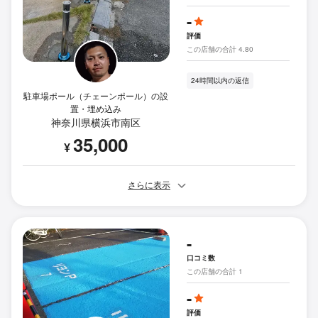
-
評価
この店舗の合計 4.80
24時間以内の返信
駐車場ポール（チェーンポール）の設
置・埋め込み
神奈川県横浜市南区
35,000
¥
さらに表示
-
口コミ数
この店舗の合計 1
-
評価