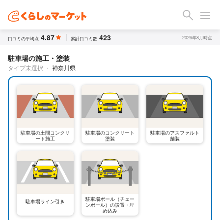
4.87
423
2026年8月時点
口コミの平均点
累計口コミ数
駐車場の施工・塗装
タイプ未選択
・
神奈川県
駐車場の土間コンクリ
駐車場のコンクリート
駐車場のアスファルト
ート施工
塗装
舗装
駐車場ポール（チェー
駐車場ライン引き
ンポール）の設置・埋
め込み