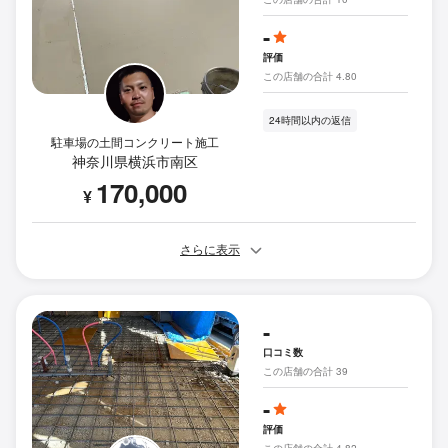
-
評価
この店舗の合計 4.80
24時間以内の返信
駐車場の土間コンクリート施工
神奈川県横浜市南区
170,000
¥
さらに表示
-
口コミ数
この店舗の合計 39
-
評価
この店舗の合計 4.82