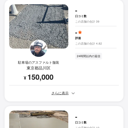
-
口コミ数
この店舗の合計 39
-
評価
この店舗の合計 4.82
24時間以内の返信
駐車場のアスファルト舗装
東京都品川区
150,000
¥
さらに表示
-
口コミ数
この店舗の合計 10