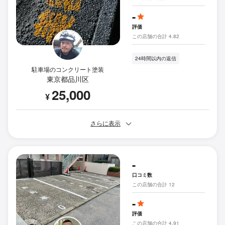
-
評価
この店舗の合計 4.82
24時間以内の返信
駐車場のコンクリート塗装
東京都品川区
25,000
¥
さらに表示
-
口コミ数
この店舗の合計 12
-
評価
この店舗の合計 4.91