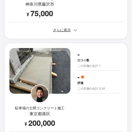
神奈川県藤沢市
75,000
¥
さらに表示
-
口コミ数
この店舗の合計 1
-
評価
この店舗の合計 5.00
駐車場の土間コンクリート施工
東京都港区
200,000
¥