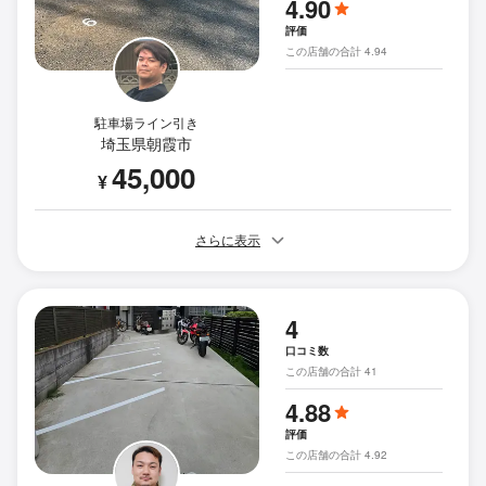
4.90
評価
この店舗の合計 4.94
駐車場ライン引き
埼玉県朝霞市
45,000
¥
さらに表示
4
口コミ数
この店舗の合計 41
4.88
評価
この店舗の合計 4.92