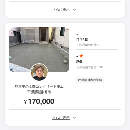
さらに表示
-
口コミ数
この店舗の合計 2
-
評価
この店舗の合計 5.00
24時間以内の返信
駐車場の土間コンクリート施工
千葉県船橋市
170,000
¥
さらに表示