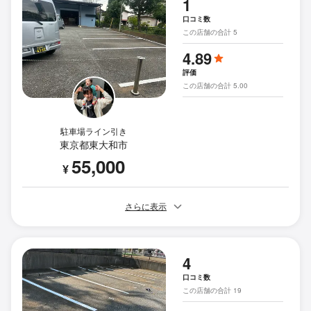
1
口コミ数
この店舗の合計 5
4.89
評価
この店舗の合計 5.00
駐車場ライン引き
東京都東大和市
55,000
¥
さらに表示
4
口コミ数
この店舗の合計 19