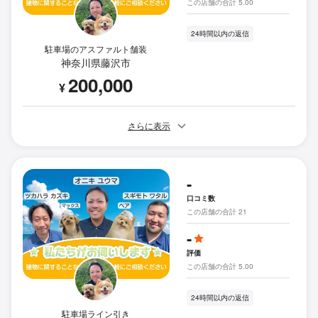
この店舗の合計 5.00
24時間以内の返信
駐車場のアスファルト舗装
神奈川県藤沢市
200,000
¥
さらに表示
-
口コミ数
この店舗の合計 21
-
評価
この店舗の合計 5.00
24時間以内の返信
駐車場ライン引き