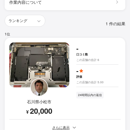
作業内容について
1 件の結果
1位
-
口コミ数
この店舗の合計 6
-
評価
この店舗の合計 5.00
24時間以内の返信
石川県小松市
20,000
¥
さらに表示