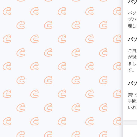
パ
パソ
プパ
理し
パ
ご自
が現
まし
す。
パ
買い
手間
いれ