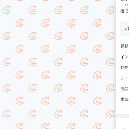
「パ
復旧
パ
起動
イン
動作
デー
液晶
水漏