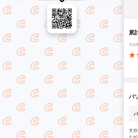
累
大分
パ
パ
大分
とが