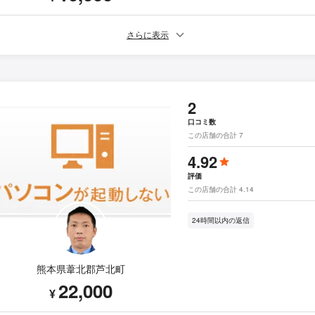
さらに表示
2
口コミ数
この店舗の合計 7
4.92
評価
この店舗の合計 4.14
24時間以内の返信
熊本県葦北郡芦北町
22,000
¥