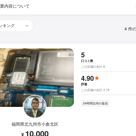
業内容について
4 件
5
口コミ数
この店舗の合計 8
4.90
評価
この店舗の合計 4.75
24時間以内の返信
福岡県北九州市小倉北区
10,000
¥