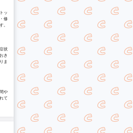
トッ
・修
す。
症状
おき
りま
間や
れて