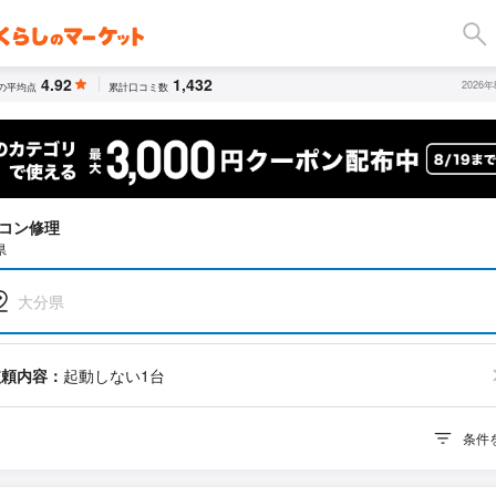
4.92
1,432
2026
の平均点
累計口コミ数
コン修理
県
大分県
依頼内容：
起動しない1台
条件