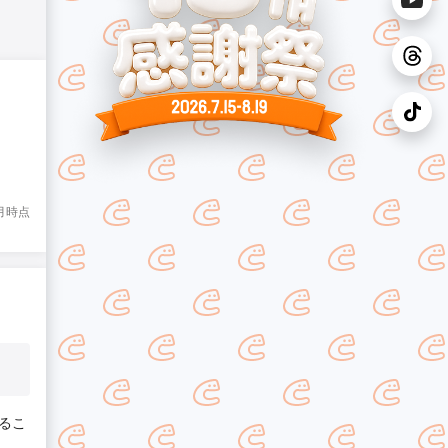
8月時点
るこ