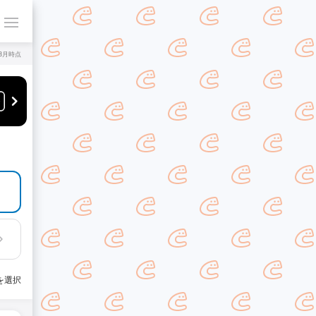
年8月時点
を選択