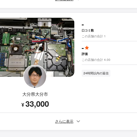
-
口コミ数
この店舗の合計 1
-
評価
この店舗の合計 4.00
24時間以内の返信
大分県大分市
33,000
¥
さらに表示