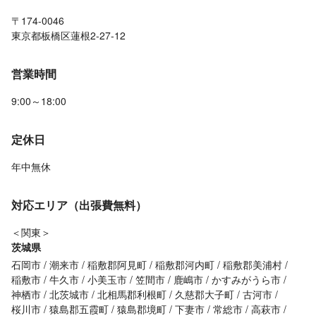
〒174-0046
東京都板橋区蓮根2-27-12
営業時間
9:00～18:00
定休日
年中無休
対応エリア（出張費無料）
＜関東＞
茨城県
石岡市
潮来市
稲敷郡阿見町
稲敷郡河内町
稲敷郡美浦村
稲敷市
牛久市
小美玉市
笠間市
鹿嶋市
かすみがうら市
神栖市
北茨城市
北相馬郡利根町
久慈郡大子町
古河市
桜川市
猿島郡五霞町
猿島郡境町
下妻市
常総市
高萩市