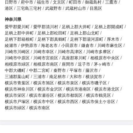
日野市
府中市
福生市
文京区
町田市
御蔵島村
三鷹市
港区
三宅島三宅村
武蔵野市
武蔵村山市
目黒区
神奈川県
愛甲郡愛川町
愛甲郡清川村
足柄上郡大井町
足柄上郡開成町
足柄上郡中井町
足柄上郡松田町
足柄上郡山北町
足柄下郡箱根町
足柄下郡真鶴町
足柄下郡湯河原町
厚木市
綾瀬市
伊勢原市
海老名市
小田原市
鎌倉市
川崎市麻生区
川崎市川崎区
川崎市幸区
川崎市高津区
川崎市多摩区
川崎市中原区
川崎市宮前区
高座郡寒川町
相模原市中央区
相模原市緑区
相模原市南区
座間市
逗子市
茅ヶ崎市
中郡大磯町
中郡二宮町
秦野市
平塚市
藤沢市
三浦郡葉山町
三浦市
南足柄市
大和市
横須賀市
横浜市青葉区
横浜市旭区
横浜市泉区
横浜市磯子区
横浜市神奈川区
横浜市金沢区
横浜市港南区
横浜市港北区
横浜市栄区
横浜市瀬谷区
横浜市都筑区
横浜市鶴見区
横浜市戸塚区
横浜市中区
横浜市西区
横浜市保土ケ谷区
横浜市緑区
横浜市南区