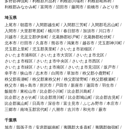
多野郡神流町
利根郡片品村
利根郡川場村
利根郡昭和村
利根郡みなかみ町
富岡市
沼田市
藤岡市
前橋市
みどり市
埼玉県
上尾市
朝霞市
入間郡越生町
入間郡三芳町
入間郡毛呂山町
入間市
大里郡寄居町
桶川市
春日部市
加須市
川口市
川越市
北足立郡伊奈町
北葛飾郡杉戸町
北葛飾郡松伏町
北本市
行田市
久喜市
熊谷市
鴻巣市
越谷市
児玉郡神川町
児玉郡上里町
児玉郡美里町
さいたま市岩槻区
さいたま市浦和区
さいたま市大宮区
さいたま市北区
さいたま市桜区
さいたま市中央区
さいたま市西区
さいたま市緑区
さいたま市南区
さいたま市見沼区
坂戸市
幸手市
狭山市
志木市
白岡市
草加市
秩父郡小鹿野町
秩父郡長瀞町
秩父郡東秩父村
秩父郡皆野町
秩父郡横瀬町
秩父市
鶴ヶ島市
所沢市
戸田市
新座市
蓮田市
羽生市
飯能市
東松山市
比企郡小川町
比企郡川島町
比企郡ときがわ町
比企郡滑川町
比企郡鳩山町
比企郡吉見町
比企郡嵐山町
日高市
深谷市
富士見市
ふじみ野市
本庄市
三郷市
南埼玉郡宮代町
八潮市
吉川市
和光市
蕨市
千葉県
旭市
我孫子市
安房郡鋸南町
夷隅郡大多喜町
夷隅郡御宿町