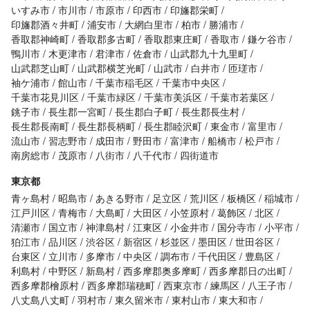
いすみ市
市川市
市原市
印西市
印旛郡栄町
印旛郡酒々井町
浦安市
大網白里市
柏市
勝浦市
香取郡神崎町
香取郡多古町
香取郡東庄町
香取市
鎌ケ谷市
鴨川市
木更津市
君津市
佐倉市
山武郡九十九里町
山武郡芝山町
山武郡横芝光町
山武市
白井市
匝瑳市
袖ケ浦市
館山市
千葉市稲毛区
千葉市中央区
千葉市花見川区
千葉市緑区
千葉市美浜区
千葉市若葉区
銚子市
長生郡一宮町
長生郡白子町
長生郡長生村
長生郡長南町
長生郡長柄町
長生郡睦沢町
東金市
富里市
流山市
習志野市
成田市
野田市
富津市
船橋市
松戸市
南房総市
茂原市
八街市
八千代市
四街道市
東京都
青ヶ島村
昭島市
あきる野市
足立区
荒川区
板橋区
稲城市
江戸川区
青梅市
大島町
大田区
小笠原村
葛飾区
北区
清瀬市
国立市
神津島村
江東区
小金井市
国分寺市
小平市
狛江市
品川区
渋谷区
新宿区
杉並区
墨田区
世田谷区
台東区
立川市
多摩市
中央区
調布市
千代田区
豊島区
利島村
中野区
新島村
西多摩郡奥多摩町
西多摩郡日の出町
西多摩郡檜原村
西多摩郡瑞穂町
西東京市
練馬区
八王子市
八丈島八丈町
羽村市
東久留米市
東村山市
東大和市