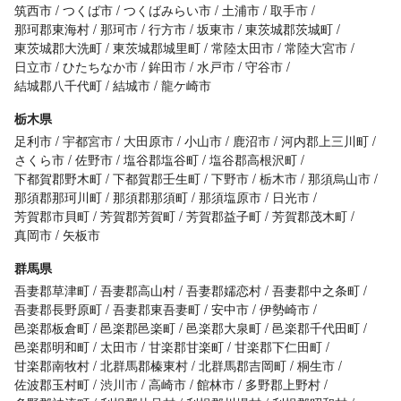
筑西市
つくば市
つくばみらい市
土浦市
取手市
那珂郡東海村
那珂市
行方市
坂東市
東茨城郡茨城町
東茨城郡大洗町
東茨城郡城里町
常陸太田市
常陸大宮市
日立市
ひたちなか市
鉾田市
水戸市
守谷市
結城郡八千代町
結城市
龍ケ崎市
栃木県
足利市
宇都宮市
大田原市
小山市
鹿沼市
河内郡上三川町
さくら市
佐野市
塩谷郡塩谷町
塩谷郡高根沢町
下都賀郡野木町
下都賀郡壬生町
下野市
栃木市
那須烏山市
那須郡那珂川町
那須郡那須町
那須塩原市
日光市
芳賀郡市貝町
芳賀郡芳賀町
芳賀郡益子町
芳賀郡茂木町
真岡市
矢板市
群馬県
吾妻郡草津町
吾妻郡高山村
吾妻郡嬬恋村
吾妻郡中之条町
吾妻郡長野原町
吾妻郡東吾妻町
安中市
伊勢崎市
邑楽郡板倉町
邑楽郡邑楽町
邑楽郡大泉町
邑楽郡千代田町
邑楽郡明和町
太田市
甘楽郡甘楽町
甘楽郡下仁田町
甘楽郡南牧村
北群馬郡榛東村
北群馬郡吉岡町
桐生市
佐波郡玉村町
渋川市
高崎市
館林市
多野郡上野村