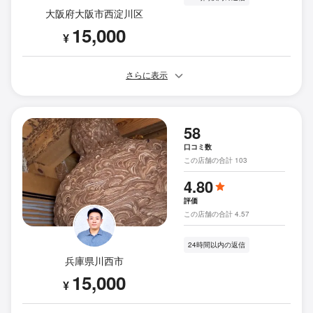
大阪府大阪市西淀川区
15,000
¥
さらに表示
58
口コミ数
この店舗の合計 103
4.80
評価
この店舗の合計 4.57
24時間以内の返信
兵庫県川西市
15,000
¥