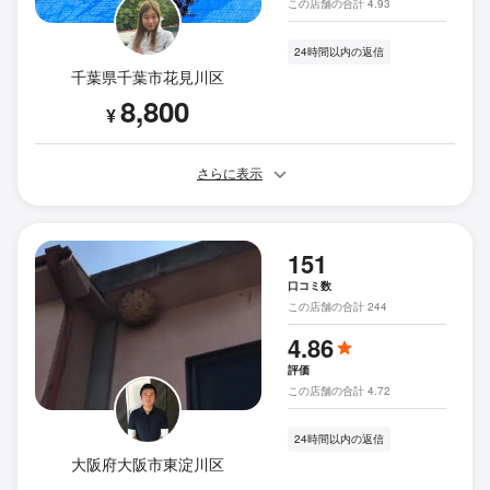
この店舗の合計 4.93
24時間以内の返信
千葉県千葉市花見川区
8,800
¥
さらに表示
151
口コミ数
この店舗の合計 244
4.86
評価
この店舗の合計 4.72
24時間以内の返信
大阪府大阪市東淀川区