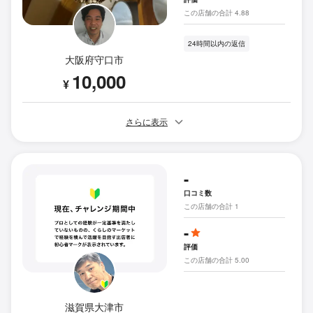
この店舗の合計 4.88
24時間以内の返信
大阪府守口市
10,000
¥
さらに表示
-
口コミ数
この店舗の合計 1
-
評価
この店舗の合計 5.00
滋賀県大津市