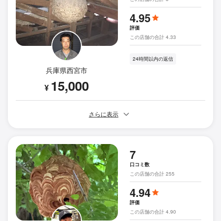
4.95
評価
この店舗の合計 4.33
24時間以内の返信
兵庫県西宮市
15,000
¥
さらに表示
7
口コミ数
この店舗の合計 255
4.94
評価
この店舗の合計 4.90