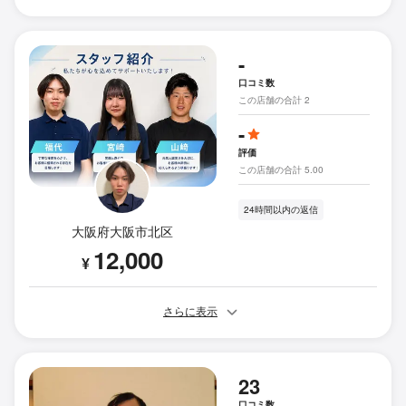
-
口コミ数
この店舗の合計 2
-
評価
この店舗の合計 5.00
24時間以内の返信
大阪府大阪市北区
12,000
¥
さらに表示
23
口コミ数