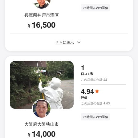
24時間以内の返信
兵庫県神戸市灘区
16,500
¥
さらに表示
1
口コミ数
この店舗の合計 22
4.94
評価
この店舗の合計 4.63
24時間以内の返信
大阪府大阪狭山市
14,000
¥