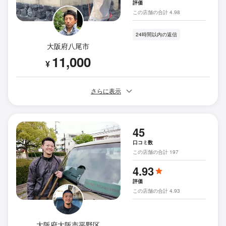
評価
この店舗の合計 4.98
24時間以内の返信
大阪府八尾市
11,000
¥
さらに表示
45
口コミ数
この店舗の合計 197
4.93
評価
この店舗の合計 4.93
大阪府大阪市平野区