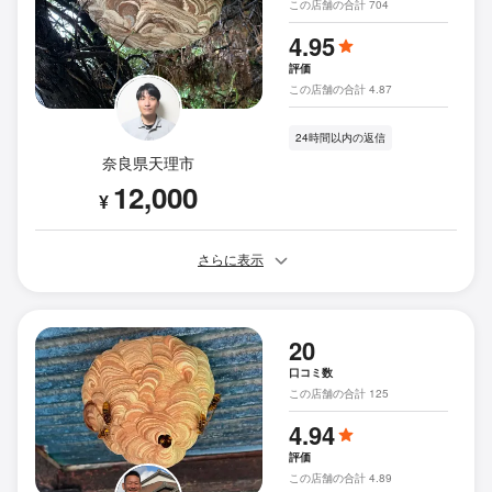
この店舗の合計 704
4.95
評価
この店舗の合計 4.87
24時間以内の返信
奈良県天理市
12,000
¥
さらに表示
20
口コミ数
この店舗の合計 125
4.94
評価
この店舗の合計 4.89