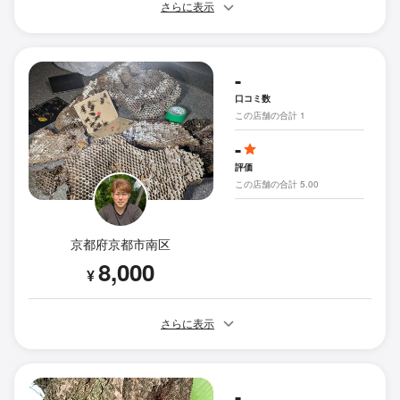
さらに表示
-
口コミ数
この店舗の合計 1
-
評価
この店舗の合計 5.00
京都府京都市南区
8,000
¥
さらに表示
-