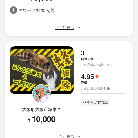
アワード2025入選
さらに表示
3
口コミ数
この店舗の合計 2,147
4.95
評価
この店舗の合計 4.86
24時間以内の返信
大阪府大阪市城東区
10,000
¥
さらに表示