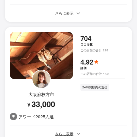
さらに表示
704
口コミ数
この店舗の合計 828
4.92
評価
この店舗の合計 4.92
24時間以内の返信
大阪府枚方市
33,000
¥
アワード2025入選
さらに表示