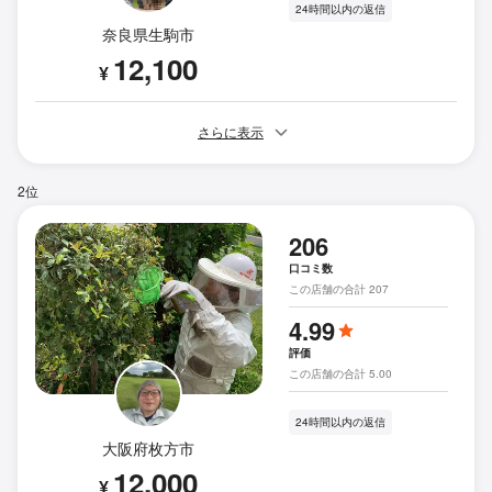
24時間以内の返信
奈良県生駒市
12,100
¥
さらに表示
2位
206
口コミ数
この店舗の合計 207
4.99
評価
この店舗の合計 5.00
24時間以内の返信
大阪府枚方市
12,000
¥