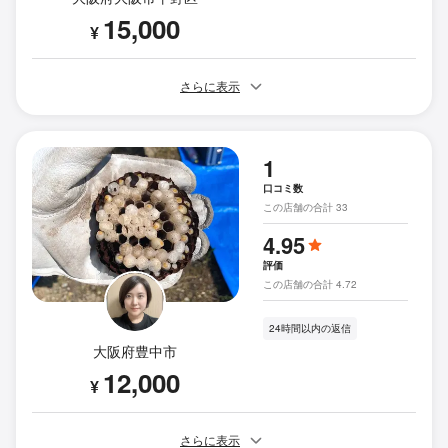
15,000
¥
さらに表示
1
口コミ数
この店舗の合計 33
4.95
評価
この店舗の合計 4.72
24時間以内の返信
大阪府豊中市
12,000
¥
さらに表示