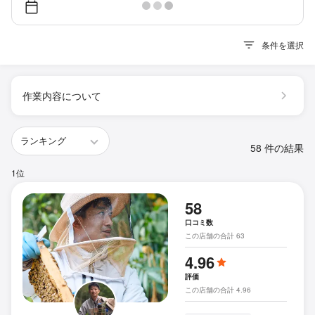
条件を選択
作業内容について
58 件の結果
1位
58
口コミ数
この店舗の合計 63
4.96
評価
この店舗の合計 4.96