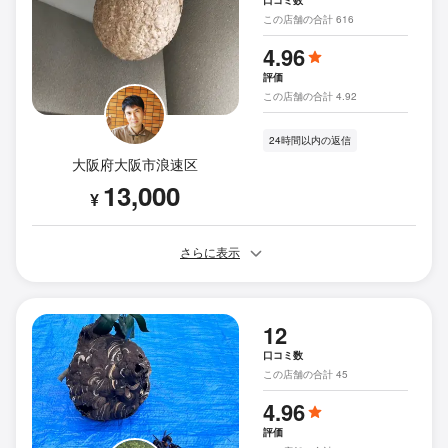
口コミ数
この店舗の合計 616
4.96
評価
この店舗の合計 4.92
24時間以内の返信
大阪府大阪市浪速区
13,000
¥
さらに表示
12
口コミ数
この店舗の合計 45
4.96
評価