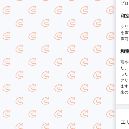
プロ
和
クリ
を事
事前
和
雨や
た、
った
クリ
ます
来の
エ