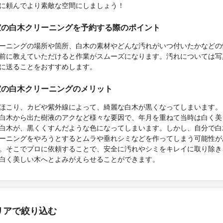
に頼んでより素敵な空間にしましょう！
室の白木クリーニングを予約する際のポイント
ーニングの場所や箇所、白木の素材やどんな汚れがいつ付いたかなどの
前に教えていただけると作業がスムーズになります。汚れについては写
に送ることをおすすめします。
室の白木クリーニングのメリット
ほこり、カビや紫外線によって、綺麗な白木が黒くなってしまいます。
白木から出た樹液のアクなど様々な要因で、年月を重ねて当時は白く美
白木が、黒くくすんだような色になってしまいます。しかし、自分で白
ーニングをやろうとするとムラや垂れシミなどを作ってしまう可能性が
。そこでプロに依頼することで、安全に汚れやシミをキレイに取り除き
白く美しい木へとよみがえらせることができます。
リアで絞り込む