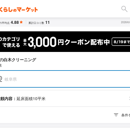
4.88
11
2026
の平均点
累計口コミ数
の白木クリーニング
県
岐阜県
依頼内容：
延床面積10平米
条件