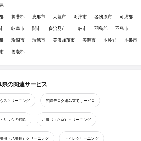
県
郡
揖斐郡
恵那市
大垣市
海津市
各務原市
可児郡
市
岐阜市
関市
多治見市
土岐市
羽島郡
羽島市
郡
瑞浪市
瑞穂市
美濃加茂市
美濃市
本巣郡
本巣市
市
養老郡
阜県の関連サービス
ウスクリーニング
昇降デスク組み立てサービス
・サッシの掃除
お風呂（浴室）クリーニング
濯機（洗濯槽）クリーニング
トイレクリーニング