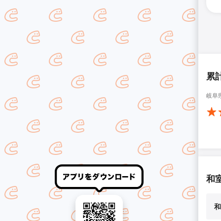
累
岐阜
和
和