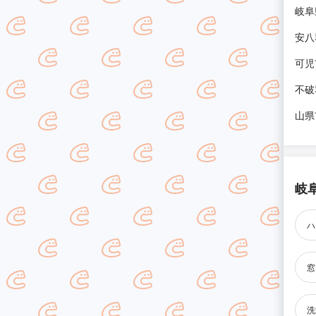
岐阜
安八
可児
不破
山県
岐
ハ
窓
洗