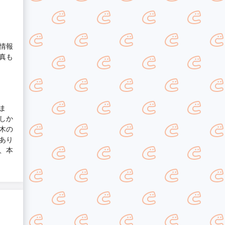
情報
真も
ま
しか
木の
あり
、本