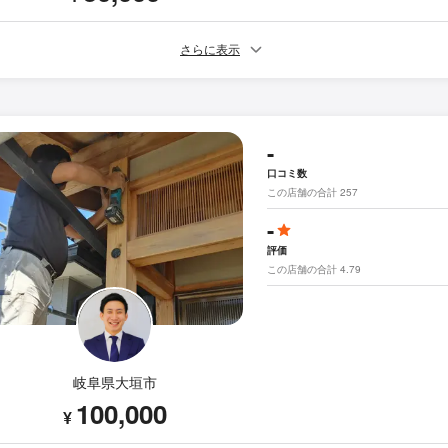
さらに表示
-
口コミ数
この店舗の合計 257
-
評価
この店舗の合計 4.79
岐阜県大垣市
100,000
¥