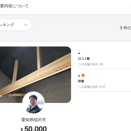
業内容について
3 件
-
口コミ数
この店舗の合計 26
-
評価
この店舗の合計 4.57
愛知県稲沢市
50,000
¥