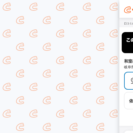
口コミ
和室
岐阜