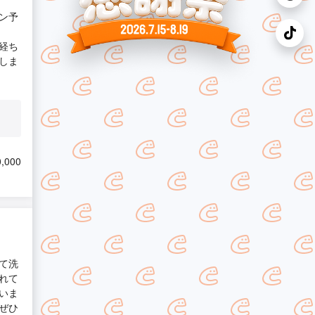
ン予
経ち
しま
,000
て洗
れて
いま
ぜひ