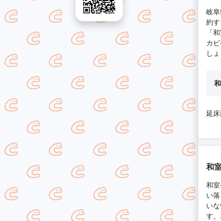
岐阜
約す
「和
カビ
しょ
和
延床
和
和室
い落
いな
す。