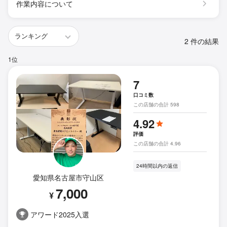
作業内容について
2 件の結果
1位
7
口コミ数
この店舗の合計 598
4.92
評価
この店舗の合計 4.96
24時間以内の返信
愛知県名古屋市守山区
7,000
¥
アワード2025入選