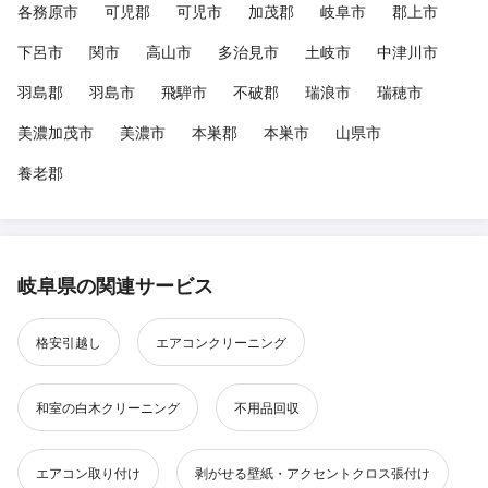
各務原市
可児郡
可児市
加茂郡
岐阜市
郡上市
下呂市
関市
高山市
多治見市
土岐市
中津川市
羽島郡
羽島市
飛騨市
不破郡
瑞浪市
瑞穂市
美濃加茂市
美濃市
本巣郡
本巣市
山県市
養老郡
岐阜県の関連サービス
格安引越し
エアコンクリーニング
和室の白木クリーニング
不用品回収
エアコン取り付け
剥がせる壁紙・アクセントクロス張付け