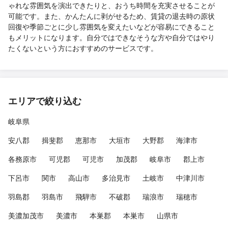
ゃれな雰囲気を演出できたりと、おうち時間を充実させることが
可能です。また、かんたんに剥がせるため、賃貸の退去時の原状
回復や季節ごとに少し雰囲気を変えたいなどが容易にできること
もメリットになります。自分ではできなそうな方や自分ではやり
たくないという方におすすめのサービスです。
エリアで絞り込む
岐阜県
安八郡
揖斐郡
恵那市
大垣市
大野郡
海津市
各務原市
可児郡
可児市
加茂郡
岐阜市
郡上市
下呂市
関市
高山市
多治見市
土岐市
中津川市
羽島郡
羽島市
飛騨市
不破郡
瑞浪市
瑞穂市
美濃加茂市
美濃市
本巣郡
本巣市
山県市