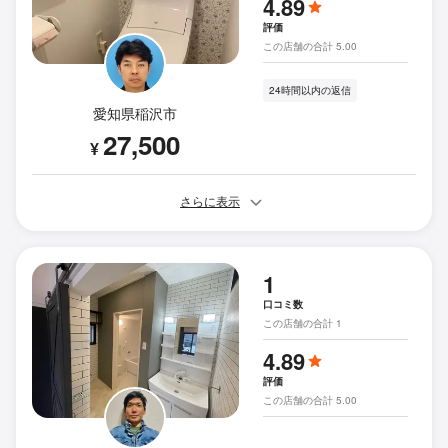
4.89
評価
この店舗の合計 5.00
24時間以内の返信
愛知県稲沢市
27,500
¥
さらに表示
1
口コミ数
この店舗の合計 1
4.89
評価
この店舗の合計 5.00