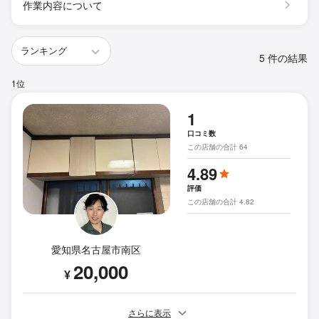
作業内容について
5 件の結果
1位
1
口コミ数
この店舗の合計 64
4.89
評価
この店舗の合計 4.82
愛知県名古屋市南区
20,000
¥
さらに表示