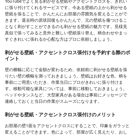
YouTubeでよく見る剥がせる壁紙やアクセントクロスを、きれい
に張り付けてくれるサービスです。今ある壁紙の上から剥がせる
壁紙を張ることで、かんたんにお部屋の雰囲気を変えることがで
きます。退去時の原状回復もかんたんで、元の壁紙を傷つけるこ
となく剥がすことができるのも剥がせる壁紙の魅力です。見様見
真似で張ってみると意外と難しい壁紙張り替え。柄合わせやまっ
すぐきれいに張れるか心配な方はプロに依頼しましょう。
剥がせる壁紙・アクセントクロス張付けを予約する際のポ
イント
壁の横幅に応じて金額が変わるため、依頼前に剥がせる壁紙を張
りたい壁の横幅を測っておきましょう。壁紙はお好きな色、柄を
事前にご用意いただき、作業当日にプロがきれいに張り付けま
す。移動可能な家具については、事前に移動しておきましょう。
ベッドやタンスなど、大型家具がある場合は事前にメッセージで
連絡しておくと当日の作業がスムーズになります。
剥がせる壁紙・アクセントクロス張付けのメリット
お部屋の壁1面をアクセントクロスにすることで、印象をガラッと
変えることができます。色によって、部屋が広く見えたり、おし