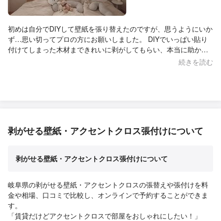
初めは自分でDIYして壁紙を張り替えたのですが、思うようにいか
ず…思い切ってプロの方にお願いしました。 DIYでいっぱい貼り
付けてしまった木材まできれいに剥がしてもらい、本当に助かり
ました。 壁紙の色選びに迷ったときも、とても丁寧に相談にのっ
続きを読む
てくださり、やり取りもいつも迅速で安心できました。 こちらの
細かい希望やわがままにも親身に対応してくださって、心からあ
りがたかったです。 仕上がりも想像以上に素敵で、毎日お部屋を
見るたびに嬉しい気持ちになります。お願いして本当によかった
です！
剥がせる壁紙・アクセントクロス張付けについて
剥がせる壁紙・アクセントクロス張付けについて
岐阜県の剥がせる壁紙・アクセントクロスの張替えや張付けを料
金や相場、口コミで比較し、オンラインで予約することができま
す。
「賃貸だけどアクセントクロスで部屋をおしゃれにしたい！」