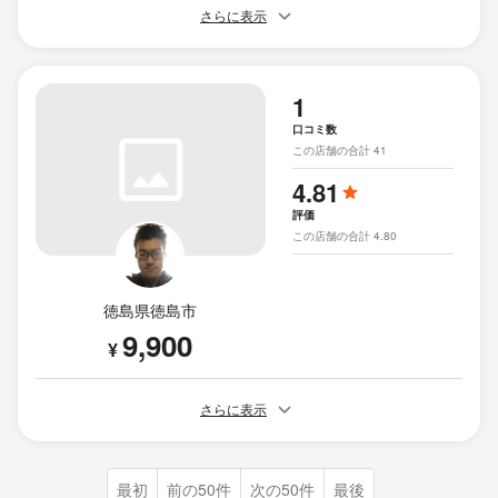
さらに表示
1
口コミ数
この店舗の合計 41
4.81
評価
この店舗の合計 4.80
徳島県徳島市
9,900
¥
さらに表示
最初
前の50件
次の50件
最後