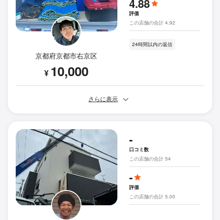
4.88
評価
この店舗の合計 4.92
24時間以内の返信
京都府京都市右京区
10,000
¥
さらに表示
-
口コミ数
この店舗の合計 54
-
評価
この店舗の合計 5.00