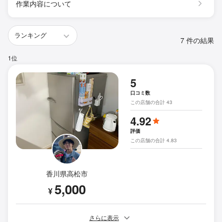
作業内容について
7 件の結果
1位
5
口コミ数
この店舗の合計 43
4.92
評価
この店舗の合計 4.83
香川県高松市
5,000
¥
さらに表示