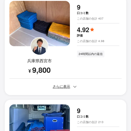
9
口コミ数
この店舗の合計 407
4.92
評価
この店舗の合計 4.98
24時間以内の返信
兵庫県西宮市
9,800
¥
さらに表示
9
口コミ数
この店舗の合計 213