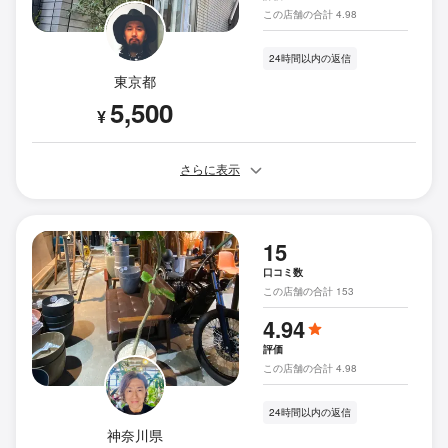
この店舗の合計 4.98
24時間以内の返信
東京都
5,500
¥
さらに表示
15
口コミ数
この店舗の合計 153
4.94
評価
この店舗の合計 4.98
24時間以内の返信
神奈川県