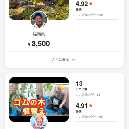
4.92
評価
この店舗の合計 5.00
福岡県
3,500
¥
さらに表示
13
口コミ数
この店舗の合計 82
4.91
評価
この店舗の合計 4.95