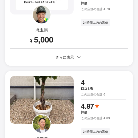
評価
この店舗の合計 4.78
24時間以内の返信
埼玉県
5,000
¥
さらに表示
4
口コミ数
この店舗の合計 6
4.87
評価
この店舗の合計 4.83
24時間以内の返信