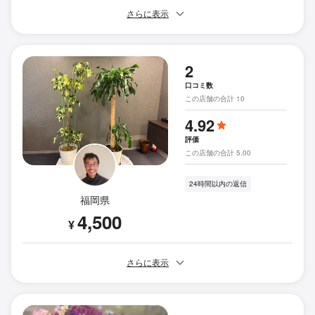
さらに表示
2
口コミ数
この店舗の合計 10
4.92
評価
この店舗の合計 5.00
24時間以内の返信
福岡県
4,500
¥
さらに表示