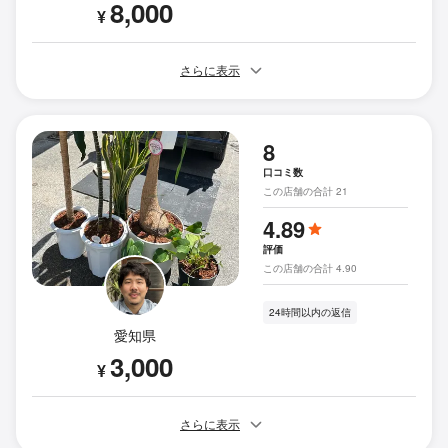
8,000
¥
さらに表示
8
口コミ数
この店舗の合計 21
4.89
評価
この店舗の合計 4.90
24時間以内の返信
愛知県
3,000
¥
さらに表示