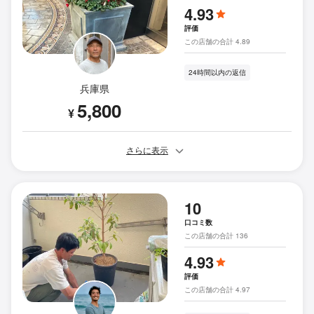
4.93
評価
この店舗の合計 4.89
24時間以内の返信
兵庫県
5,800
¥
さらに表示
10
口コミ数
この店舗の合計 136
4.93
評価
この店舗の合計 4.97