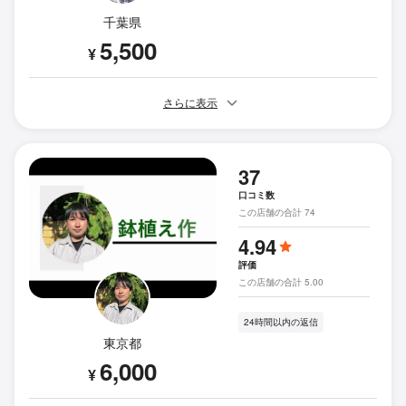
千葉県
5,500
¥
さらに表示
37
口コミ数
この店舗の合計 74
4.94
評価
この店舗の合計 5.00
24時間以内の返信
東京都
6,000
¥