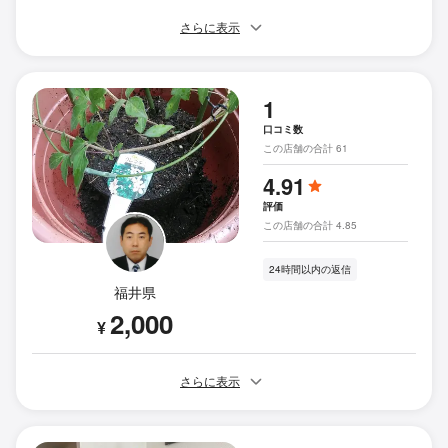
さらに表示
1
口コミ数
この店舗の合計 61
4.91
評価
この店舗の合計 4.85
24時間以内の返信
福井県
2,000
¥
さらに表示