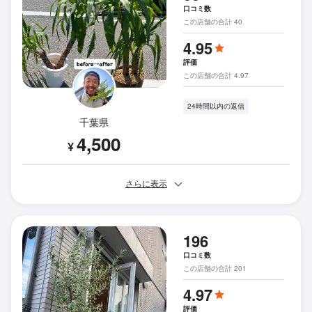
口コミ数
この店舗の合計 40
4.95
評価
この店舗の合計 4.97
24時間以内の返信
千葉県
4,500
¥
さらに表示
196
口コミ数
この店舗の合計 201
4.97
評価