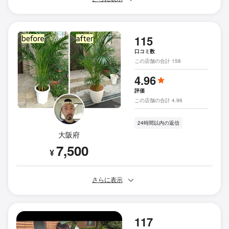
115
口コミ数
この店舗の合計 158
4.96
評価
この店舗の合計 4.96
24時間以内の返信
大阪府
7,500
¥
さらに表示
117