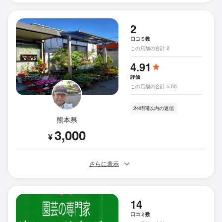
2
口コミ数
この店舗の合計 2
4.91
評価
この店舗の合計 5.00
24時間以内の返信
熊本県
3,000
¥
さらに表示
14
口コミ数