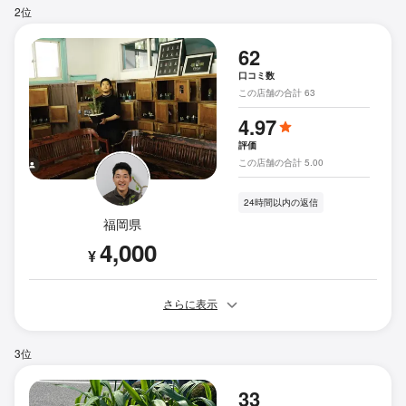
2位
62
口コミ数
この店舗の合計 63
4.97
評価
この店舗の合計 5.00
24時間以内の返信
福岡県
4,000
¥
さらに表示
3位
33