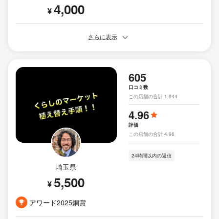
4,000
¥
さらに表示
605
口コミ数
この店舗の合計 1,944
4.96
評価
この店舗の合計 4.96
24時間以内の返信
埼玉県
5,500
¥
アワード2025銅賞