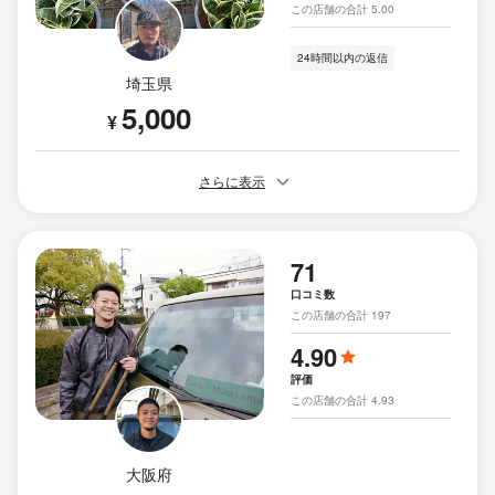
この店舗の合計 5.00
24時間以内の返信
埼玉県
5,000
¥
さらに表示
71
口コミ数
この店舗の合計 197
4.90
評価
この店舗の合計 4.93
大阪府