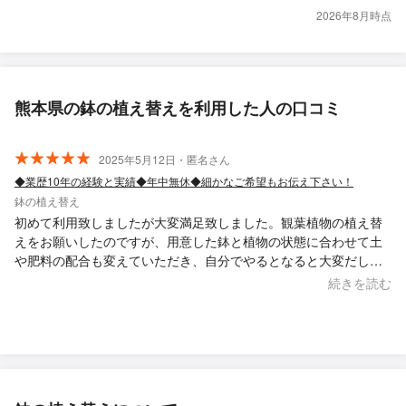
2026年8月時点
熊本県の鉢の植え替えを利用した人の口コミ
2025年5月12日・匿名さん
◆業歴10年の経験と実績◆年中無休◆細かなご希望もお伝え下さい！
鉢の植え替え
初めて利用致しましたが大変満足致しました。観葉植物の植え替
えをお願いしたのですが、用意した鉢と植物の状態に合わせて土
や肥料の配合も変えていただき、自分でやるとなると大変だし、
植物の状態もわからないし準備する物を考えると大変お安い金額
続きを読む
だと思います。このまま、ぐんぐん育ってくれると嬉しいです。
時間も40分程度しかかかりませんでした。 またお願いしたいと思
います。