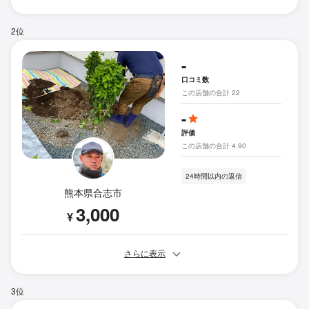
2位
-
口コミ数
この店舗の合計 22
-
評価
この店舗の合計 4.90
24時間以内の返信
熊本県合志市
3,000
¥
さらに表示
3位