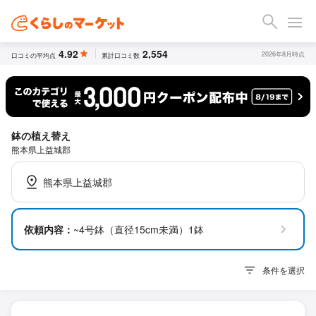
4.92
2,554
2026年8月時点
口コミの平均点
累計口コミ数
鉢の植え替え
熊本県上益城郡
熊本県上益城郡
依頼内容：
~4号鉢（直径15cm未満）1鉢
条件を選択