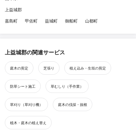
上益城郡
嘉島町
甲佐町
益城町
御船町
山都町
上益城郡の関連サービス
庭木の剪定
芝張り
植え込み・生垣の剪定
防草シート施工
草むしり（手作業）
草刈り（草刈り機）
庭木の伐採・抜根
植木・庭木の植え替え