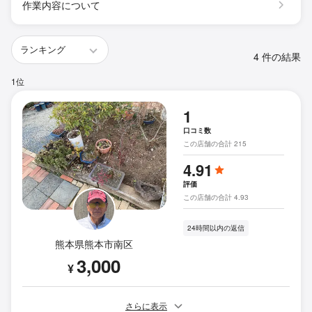
作業内容について
4 件の結果
1位
1
口コミ数
この店舗の合計 215
4.91
評価
この店舗の合計 4.93
24時間以内の返信
熊本県熊本市南区
3,000
¥
さらに表示