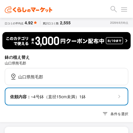
4.92
2,555
2026年8月時点
口コミの平均点
累計口コミ数
鉢の植え替え
山口県熊毛郡
山口県熊毛郡
依頼内容：
~4号鉢（直径15cm未満）1鉢
条件を選択