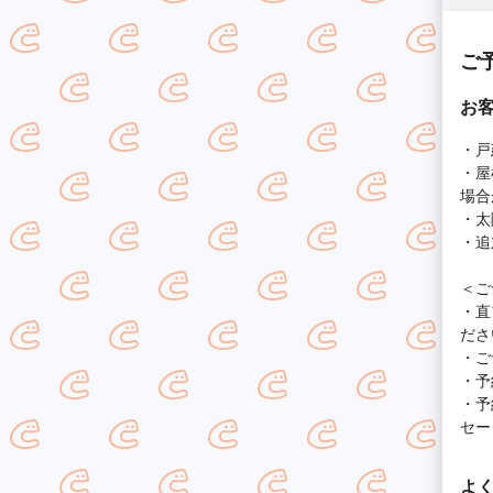
ご
お
・戸
・屋
場合
・太
・追
＜ご
・直
ださ
・ご
・予
・予
セー
よ