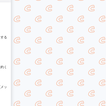
生する
予約く
[メッ