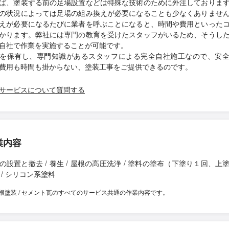
ば、塗装する前の足場設置などは特殊な技術のために外注しておりま
の状況によっては足場の組み換えが必要になることも少なくありませ
えが必要になるたびに業者を呼ぶことになると、時間や費用といった
かります。弊社には専門の教育を受けたスタッフがいるため、そうし
自社で作業を実施することが可能です。
を保有し、専門知識があるスタッフによる完全自社施工なので、安
費用も時間も掛からない、塗装工事をご提供できるのです。
サービスについて質問する
業内容
の設置と撤去 / 養生 / 屋根の高圧洗浄 / 塗料の塗布（下塗り１回、上
 / シリコン系塗料
根塗装 / セメント瓦のすべてのサービス共通の作業内容です。