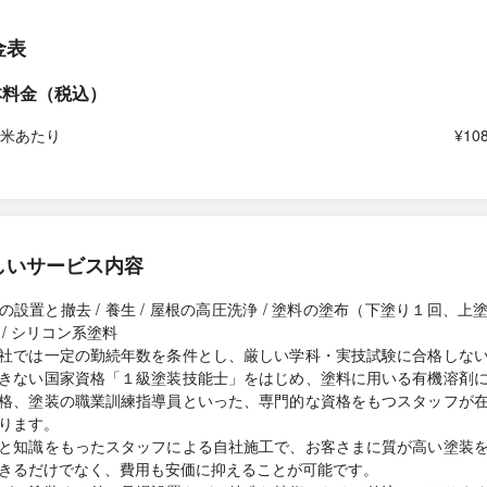
金表
本料金（税込）
平米あたり
¥108
しいサービス内容
の設置と撤去 / 養生 / 屋根の高圧洗浄 / 塗料の塗布（下塗り１回、上
 / シリコン系塗料
では一定の勤続年数を条件とし、厳しい学科・実技試験に合格しな
きない国家資格「１級塗装技能士」をはじめ、塗料に用いる有機溶剤
格、塗装の職業訓練指導員といった、専門的な資格をもつスタッフが
ります。
と知識をもったスタッフによる自社施工で、お客さまに質が高い塗装
きるだけでなく、費用も安価に抑えることが可能です。