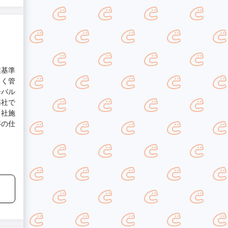
業基準
しく管
ーバル
弊社で
自社施
等の仕