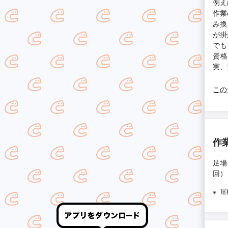
例え
作業
み換
が掛
でも
資格
実、
この
作
足場
回）
屋