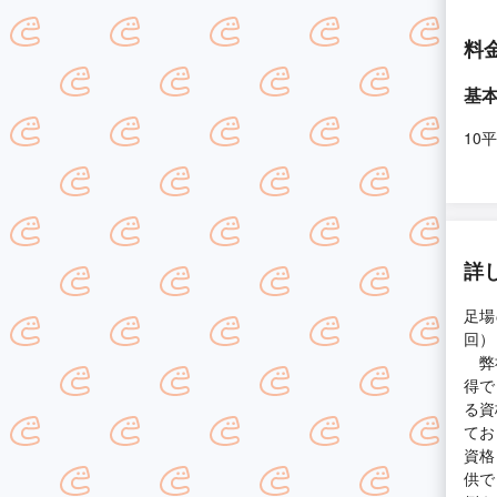
料
基
10
詳
足場
回）
弊社
得で
る資
てお
資格
供で