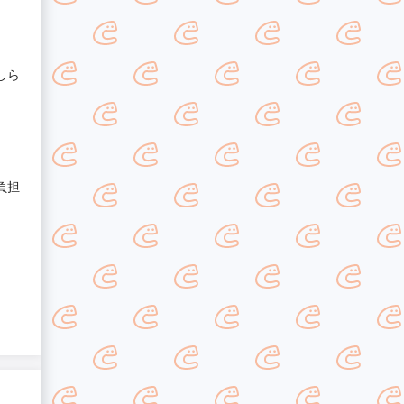
しら
負担