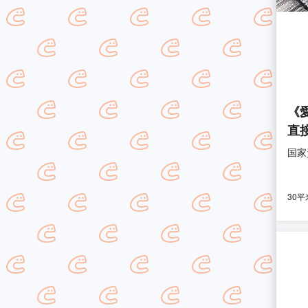
《
直
国家
30平