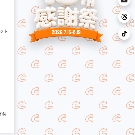
ット
了後