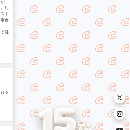
すが、
ん。組
コスト
た場合
全で確
塗り２