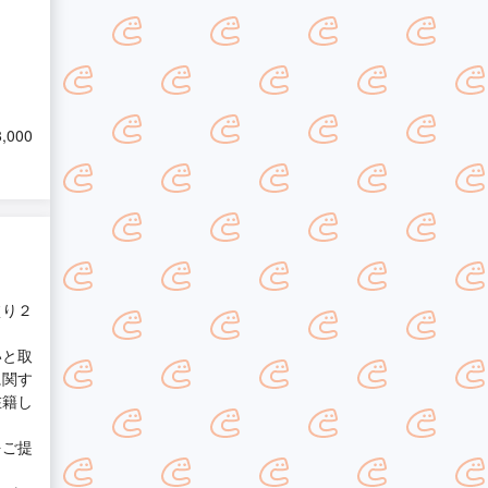
,000
塗り２
いと取
に関す
在籍し
をご提