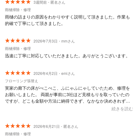
3週間前・匿名さん
雨樋掃除・修理
雨樋の詰まりの原因をわかりやすく説明して頂きました。作業も
的確で丁寧にして頂きました。
2026年7月3日・mmさん
雨樋掃除・修理
迅速に丁寧に対応していただきました。ありがとうございます。
2026年4月2日・emiさん
フローリング張替え
実家の廊下の床がべこべこ、ふにゃふにゃしていたため、修理を
お願いしました。 両親が事前に3社ほど見積もりを取っていたの
ですが、どこも金額や方法に納得できず、なかなか決めきれずに
悩んでいました。そこで「くらしのマーケット」で相談したとこ
続きを読む
ろ、こちらの予算や目的に合った方法を提案してくださり、とて
も助かりました。柔軟に対応してくださるアイデアマンな方だと
思います。 気になっていた床のべこべこ、ふにゃふにゃもすっか
2026年6月21日・匿名さん
り解消され、安心して両親が暮らせるようになり本当に嬉しいで
雨樋掃除・修理