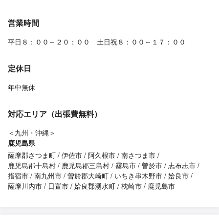
営業時間
平日８：００～２０：００ 土日祝８：００～１７：００
定休日
年中無休
対応エリア（出張費無料）
＜九州・沖縄＞
鹿児島県
薩摩郡さつま町
伊佐市
阿久根市
南さつま市
鹿児島郡十島村
鹿児島郡三島村
霧島市
曽於市
志布志市
指宿市
南九州市
曽於郡大崎町
いちき串木野市
姶良市
薩摩川内市
日置市
姶良郡湧水町
枕崎市
鹿児島市