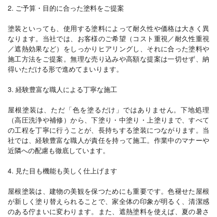
2. ご予算・目的に合った塗料をご提案
塗装といっても、使用する塗料によって耐久性や価格は大きく異
なります。当社では、お客様のご希望（コスト重視／耐久性重視
／遮熱効果など）をしっかりヒアリングし、それに合った塗料や
施工方法をご提案。無理な売り込みや高額な提案は一切せず、納
得いただける形で進めてまいります。
3. 経験豊富な職人による丁寧な施工
屋根塗装は、ただ「色を塗るだけ」ではありません。下地処理
（高圧洗浄や補修）から、下塗り・中塗り・上塗りまで、すべて
の工程を丁寧に行うことが、長持ちする塗装につながります。当
社では、経験豊富な職人が責任を持って施工。作業中のマナーや
近隣への配慮も徹底しています。
4. 見た目も機能も美しく仕上げます
屋根塗装は、建物の美観を保つためにも重要です。色褪せた屋根
が新しく塗り替えられることで、家全体の印象が明るく、清潔感
のある佇まいに変わります。また、遮熱塗料を使えば、夏の暑さ