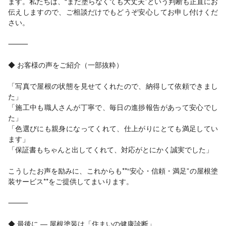
ます。私たちは、“まだ塗らなくても大丈夫”という判断も正直にお
伝えしますので、ご相談だけでもどうぞ安心してお申し付けくだ
さい。
⸻
◆ お客様の声をご紹介（一部抜粋）
「写真で屋根の状態を見せてくれたので、納得して依頼できまし
た」
「施工中も職人さんが丁寧で、毎日の進捗報告があって安心でし
た」
「色選びにも親身になってくれて、仕上がりにとても満足してい
ます」
「保証書もちゃんと出してくれて、対応がとにかく誠実でした」
こうしたお声を励みに、これからも**“安心・信頼・満足”の屋根塗
装サービス**をご提供してまいります。
⸻
◆ 最後に ― 屋根塗装は「住まいの健康診断」