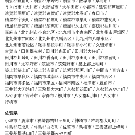
朝倉郡筑前町
朝倉郡東峰村
朝倉市
飯塚市
糸島市
うきは市
大川市
大野城市
大牟田市
小郡市
遠賀郡芦屋町
遠賀郡岡垣町
遠賀郡遠賀町
遠賀郡水巻町
春日市
糟屋郡宇美町
糟屋郡粕屋町
糟屋郡篠栗町
糟屋郡志免町
糟屋郡新宮町
糟屋郡須惠町
糟屋郡久山町
嘉穂郡桂川町
嘉麻市
北九州市小倉北区
北九州市小倉南区
北九州市戸畑区
北九州市門司区
北九州市八幡西区
北九州市八幡東区
北九州市若松区
鞍手郡鞍手町
鞍手郡小竹町
久留米市
古賀市
田川郡赤村
田川郡糸田町
田川郡大任町
田川郡川崎町
田川郡香春町
田川郡添田町
田川郡福智町
田川市
太宰府市
筑後市
筑紫野市
築上郡上毛町
築上郡築上町
築上郡吉富町
筑紫郡那珂川町
中間市
直方市
福岡市早良区
福岡市城南区
福岡市中央区
福岡市西区
福岡市博多区
福岡市東区
福岡市南区
福津市
豊前市
三井郡大刀洗町
三潴郡大木町
京都郡苅田町
京都郡みやこ町
みやま市
宮若市
宗像市
柳川市
八女郡広川町
八女市
行橋市
佐賀県
小城市
唐津市
神埼郡吉野ヶ里町
神埼市
杵島郡大町町
杵島郡江北町
杵島郡白石町
佐賀市
鳥栖市
三養基郡上峰町
三養基郡基山町
三養基郡みやき町