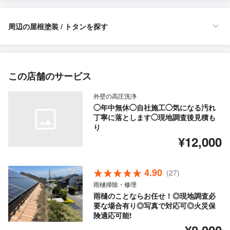
周辺の屋根塗装 / トタンを探す
この店舗のサービス
外壁の高圧洗浄
◯年中無休◯自社施工◯気になる汚れ
丁寧に落とします◯現地調査後見積も
り
¥12,000
4.90
(27)
雨樋掃除・修理
雨樋のことならお任せ！◎現地調査必
要な場合有り◎写真で対応可◎火災保
険適応可能!