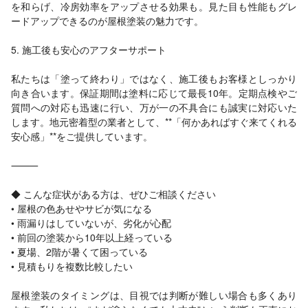
を和らげ、冷房効率をアップさせる効果も。見た目も性能もグレ
ードアップできるのが屋根塗装の魅力です。
5. 施工後も安心のアフターサポート
私たちは「塗って終わり」ではなく、施工後もお客様としっかり
向き合います。保証期間は塗料に応じて最長10年。定期点検やご
質問への対応も迅速に行い、万が一の不具合にも誠実に対応いた
します。地元密着型の業者として、**「何かあればすぐ来てくれる
安心感」**をご提供しています。
⸻
◆ こんな症状がある方は、ぜひご相談ください
• 屋根の色あせやサビが気になる
• 雨漏りはしていないが、劣化が心配
• 前回の塗装から10年以上経っている
• 夏場、2階が暑くて困っている
• 見積もりを複数比較したい
屋根塗装のタイミングは、目視では判断が難しい場合も多くあり