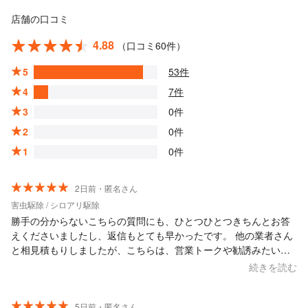
店舗の口コミ
4.88
（口コミ60件）
5
53件
4
7件
3
0件
2
0件
1
0件
2日前・匿名さん
害虫駆除 / シロアリ駆除
勝手の分からないこちらの質問にも、ひとつひとつきちんとお答
えくださいましたし、返信もとても早かったです。 他の業者さん
と相見積もりしましたが、こちらは、営業トークや勧誘みたいな
ものも一切無く、料金もとてもお安くやっていただけて、大変助
続きを読む
かりました。 礼儀正しく、感じのいい方で、実際の作業もサクサ
クとスピーディーでした。 また何かありましたら、相談させてい
ただこうと思います！
5日前・匿名さん