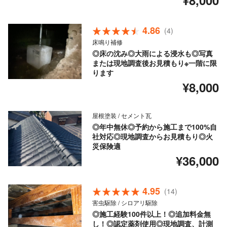
¥8,000
4.86
(4)
床鳴り補修
◎床の沈み◎大雨による浸水も◎写真
または現地調査後お見積もり※一階に限
ります
¥8,000
屋根塗装 / セメント瓦
◎年中無休◎予約から施工まで100%自
社対応◎現地調査からお見積もり◎火
災保険適
¥36,000
4.95
(14)
害虫駆除 / シロアリ駆除
◎施工経験100件以上！◎追加料金無
し！◎認定薬剤使用◎現地調査、計測