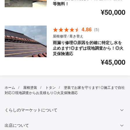
等無料！
¥50,000
4.86
(5)
屋根修理 / 葺き替え
雨漏り修理◎原因を的確に特定し水を
止めます!◎まずは現地調査から！◎火
災保険適応
¥45,000
ホーム
屋根塗装
トタン
塗装でお家を守ります! ◎施工まで自社
対応◎現地調査からお見積もり◎火災保険適応
くらしのマーケットについて
出店について