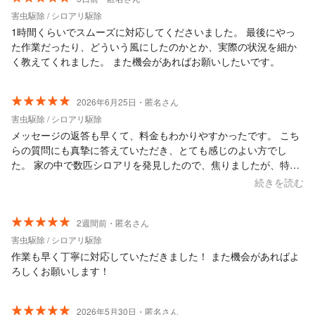
害虫駆除 / シロアリ駆除
1時間くらいでスムーズに対応してくださいました。 最後にやっ
た作業だったり、どういう風にしたのかとか、実際の状況を細か
く教えてくれました。 また機会があればお願いしたいです。
2026年6月25日・匿名さん
害虫駆除 / シロアリ駆除
メッセージの返答も早くて、料金もわかりやすかったです。 こち
らの質問にも真摯に答えていただき、とても感じのよい方でし
た。 家の中で数匹シロアリを発見したので、焦りましたが、特に
問題はなかったようで安心しました。 また5年後にシロアリ予防
続きを読む
をお願いしようと思っています。
2週間前・匿名さん
害虫駆除 / シロアリ駆除
作業も早く丁寧に対応していただきました！ また機会があればよ
ろしくお願いします！
2026年5月30日・匿名さん