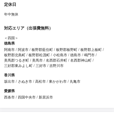
定休日
年中無休
対応エリア（出張費無料）
＜四国＞
徳島県
阿南市
阿波市
板野郡藍住町
板野郡板野町
板野郡上板町
板野郡北島町
板野郡松茂町
小松島市
徳島市
鳴門市
美馬郡つるぎ町
美馬市
名西郡石井町
名西郡神山町
三好郡東みよし町
三好市
吉野川市
香川県
坂出市
さぬき市
高松市
東かがわ市
丸亀市
愛媛県
西条市
四国中央市
新居浜市