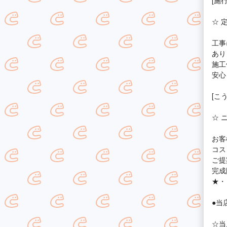
[施
☆ 
工事
あり
施工
安心
[こ
☆ 
お客
コス
ご提
完成
★・
●当
☆当