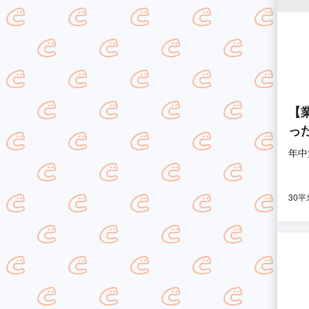
【
っ
年中
30平