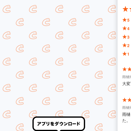
5
4
3
2
1
雨樋
大変
雨樋
雨樋
た。