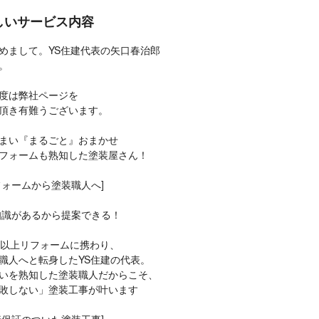
しいサービス内容
めまして。YS住建代表の矢口春治郎
。
度は弊社ページを
頂き有難うございます。
まい『まるごと』おまかせ
ォームも熟知した塗装屋さん！
フォームから塗装職人へ]
知識があるから提案できる！
年以上リフォームに携わり、
職人へと転身したYS住建の代表。
いを熟知した塗装職人だからこそ、
敗しない」塗装工事が叶います