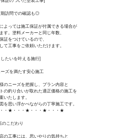
行保証のついた塗装工事]
定期訪問での確認も◎
によっては施工保証が付属できる場合が
ます。塗料メーカーと同じ年数、
保証をつけているので、
して工事をご依頼いただけます。
うしたいを叶える施行]
ニーズを満たす安心施工
様のニーズを把握し、プラン内容と
トの釣り合いが取れた適正価格の施工を
案いたします。
図を思い浮かべながらの丁寧施工です。
・・★・・・★・・・★・・・★
店のこだわり
店の工事には、思いやりの気持ちと