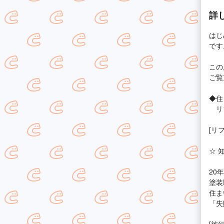
詳
はじ
です
この
ご覧
◆住
リフ
[リ
☆ 
20
塗装
住ま
「失