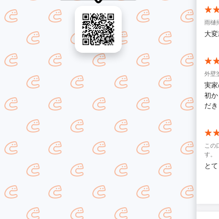
雨樋
大変
外壁
実家
初か
だき
この
す。
とて