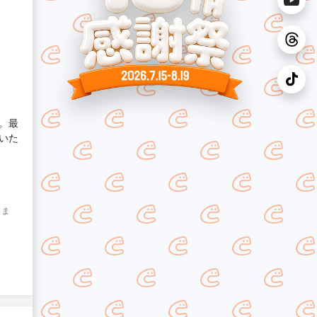
。最
いた
りま