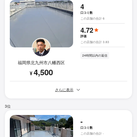
4
口コミ数
この店舗の合計 6
4.72
評価
この店舗の合計 3.83
24時間以内の返信
福岡県北九州市八幡西区
4,500
¥
さらに表示
3位
-
口コミ数
この店舗の合計 -