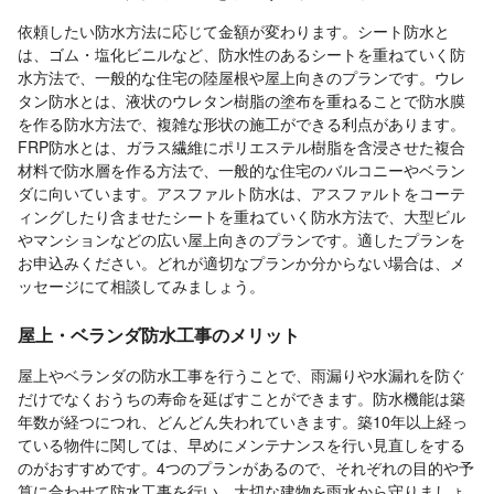
依頼したい防水方法に応じて金額が変わります。シート防水と
は、ゴム・塩化ビニルなど、防水性のあるシートを重ねていく防
水方法で、一般的な住宅の陸屋根や屋上向きのプランです。ウレ
タン防水とは、液状のウレタン樹脂の塗布を重ねることで防水膜
を作る防水方法で、複雑な形状の施工ができる利点があります。
FRP防水とは、ガラス繊維にポリエステル樹脂を含浸させた複合
材料で防水層を作る方法で、一般的な住宅のバルコニーやベラン
ダに向いています。アスファルト防水は、アスファルトをコーテ
ィングしたり含ませたシートを重ねていく防水方法で、大型ビル
やマンションなどの広い屋上向きのプランです。適したプランを
お申込みください。どれが適切なプランか分からない場合は、メ
ッセージにて相談してみましょう。
屋上・ベランダ防水工事のメリット
屋上やベランダの防水工事を行うことで、雨漏りや水漏れを防ぐ
だけでなくおうちの寿命を延ばすことができます。防水機能は築
年数が経つにつれ、どんどん失われていきます。築10年以上経っ
ている物件に関しては、早めにメンテナンスを行い見直しをする
のがおすすめです。4つのプランがあるので、それぞれの目的や予
算に合わせて防水工事を行い、大切な建物を雨水から守りましょ