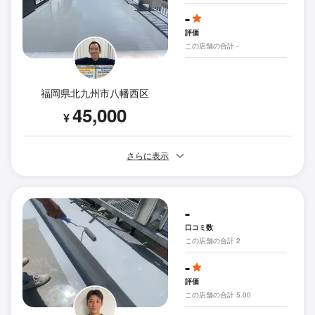
-
評価
この店舗の合計 -
福岡県北九州市八幡西区
45,000
¥
さらに表示
-
口コミ数
この店舗の合計 2
-
評価
この店舗の合計 5.00