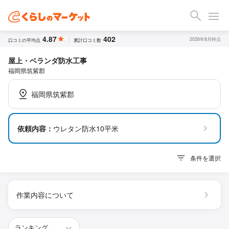
4.87
402
2026年8月時点
口コミの平均点
累計口コミ数
屋上・ベランダ防水工事
福岡県筑紫郡
福岡県筑紫郡
依頼内容：
ウレタン防水10平米
条件を選択
作業内容について