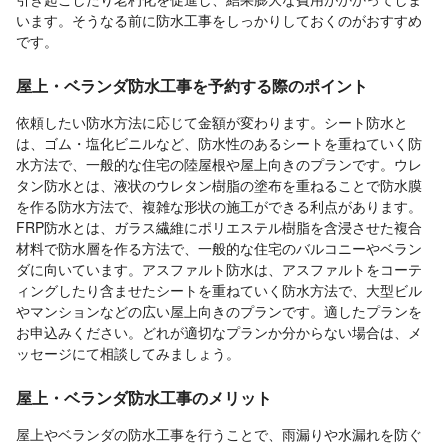
います。そうなる前に防水工事をしっかりしておくのがおすすめ
です。
屋上・ベランダ防水工事を予約する際のポイント
依頼したい防水方法に応じて金額が変わります。シート防水と
は、ゴム・塩化ビニルなど、防水性のあるシートを重ねていく防
水方法で、一般的な住宅の陸屋根や屋上向きのプランです。ウレ
タン防水とは、液状のウレタン樹脂の塗布を重ねることで防水膜
を作る防水方法で、複雑な形状の施工ができる利点があります。
FRP防水とは、ガラス繊維にポリエステル樹脂を含浸させた複合
材料で防水層を作る方法で、一般的な住宅のバルコニーやベラン
ダに向いています。アスファルト防水は、アスファルトをコーテ
ィングしたり含ませたシートを重ねていく防水方法で、大型ビル
やマンションなどの広い屋上向きのプランです。適したプランを
お申込みください。どれが適切なプランか分からない場合は、メ
ッセージにて相談してみましょう。
屋上・ベランダ防水工事のメリット
屋上やベランダの防水工事を行うことで、雨漏りや水漏れを防ぐ