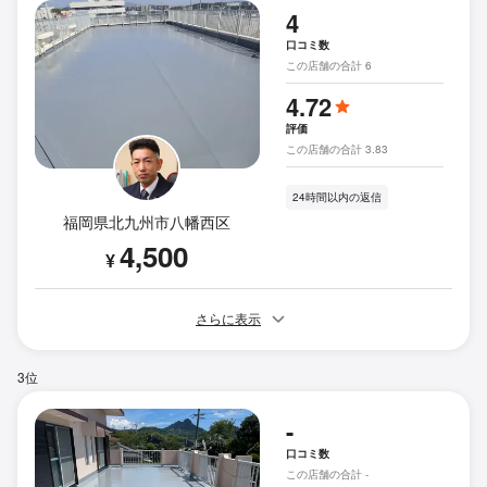
4
口コミ数
この店舗の合計 6
4.72
評価
この店舗の合計 3.83
24時間以内の返信
福岡県北九州市八幡西区
4,500
¥
さらに表示
3位
-
口コミ数
この店舗の合計 -