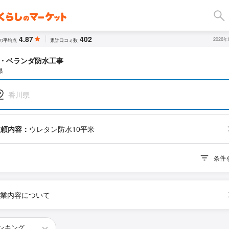
4.87
402
2026
の平均点
累計口コミ数
・ベランダ防水工事
県
香川県
依頼内容：
ウレタン防水10平米
条件
業内容について