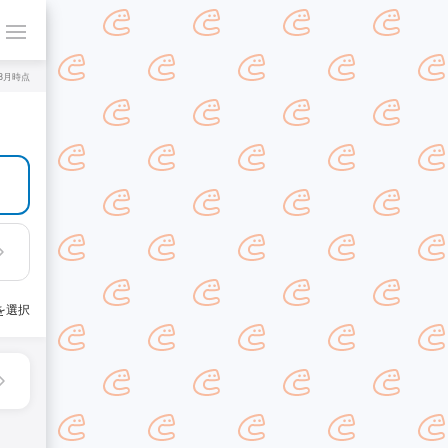
年8月時点
を選択