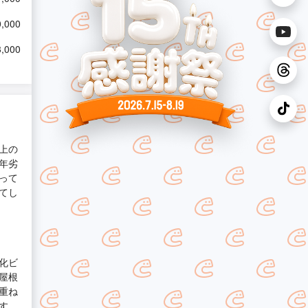
,000
,000
上の
年劣
って
てし
化ビ
屋根
重ね
す。