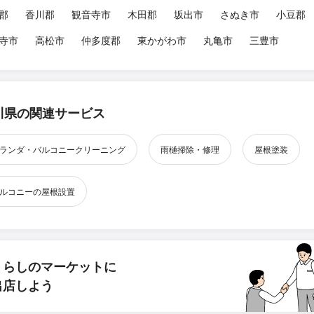
郡
香川郡
観音寺市
木田郡
坂出市
さぬき市
小豆郡
寺市
高松市
仲多度郡
東かがわ市
丸亀市
三豊市
川県の関連サービス
ランダ・バルコニークリーニング
雨樋掃除・修理
屋根塗装
ルコニーの屋根設置
くらしのマーケットに
出店しよう