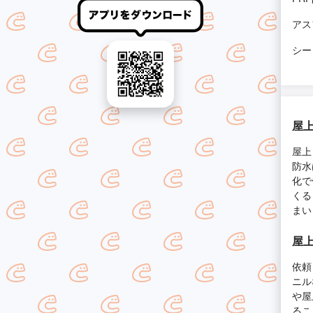
アス
シー
屋
屋上
防水
化で
くる
まい
屋
依頼
ニル
や屋
るこ