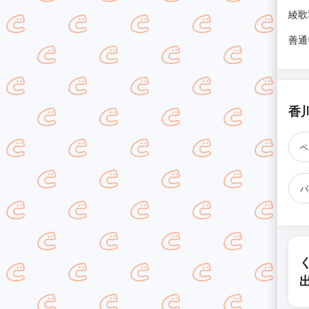
綾歌
善通
香
ベ
バ