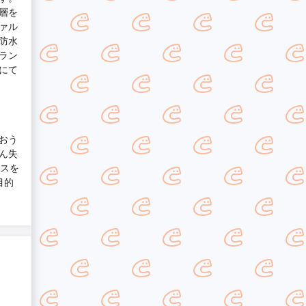
層を
ァル
防水
ラン
にて
おう
ん失
ンスを
目的