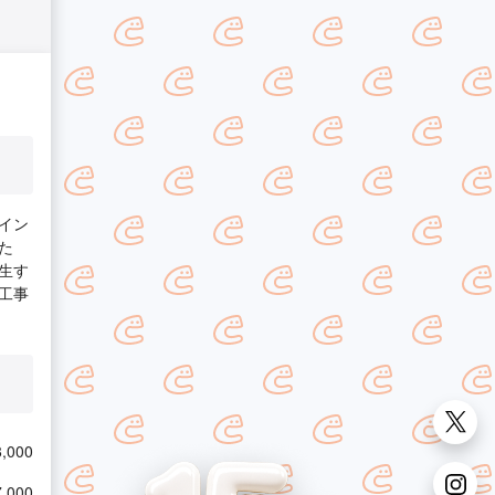
イン
た
生す
工事
,000
,000