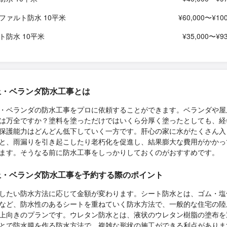
ファルト防水 10平米
¥60,000〜¥100
ト防水 10平米
¥35,000〜¥93
上・ベランダ防水工事とは
・ベランダの防水工事をプロに依頼することができます。ベランダや屋
は万全ですか？塗料を塗っただけではいくら分厚く塗ったとしても、経
保護能力はどんどん低下していく一方です。肝心の家に水がたくさん入
と、雨漏りを引き起こしたり老朽化を促進し、結果膨大な費用がかかっ
ます。そうなる前に防水工事をしっかりしておくのがおすすめです。
上・ベランダ防水工事を予約する際のポイント
したい防水方法に応じて金額が変わります。シート防水とは、ゴム・塩
など、防水性のあるシートを重ねていく防水方法で、一般的な住宅の陸
上向きのプランです。ウレタン防水とは、液状のウレタン樹脂の塗布を
とで防水膜を作る防水方法で、複雑な形状の施工ができる利点がありま