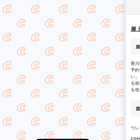
屋
屋
香川
予約
い」
る前
を依
屋
ウレ
FR