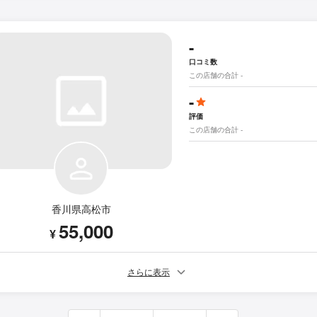
-
口コミ数
この店舗の合計 -
-
評価
この店舗の合計 -
香川県高松市
55,000
¥
さらに表示