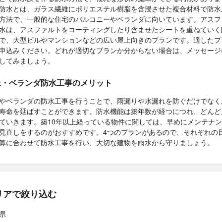
P防水とは、ガラス繊維にポリエステル樹脂を含浸させた複合材料で防水
方法で、一般的な住宅のバルコニーやベランダに向いています。アスフ
水は、アスファルトをコーティングしたり含ませたシートを重ねていく
で、大型ビルやマンションなどの広い屋上向きのプランです。適したプ
申込みください。どれが適切なプランか分からない場合は、メッセージ
してみましょう。
上・ベランダ防水工事のメリット
やベランダの防水工事を行うことで、雨漏りや水漏れを防ぐだけでなく
寿命を延ばすことができます。防水機能は築年数が経つにつれ、どんど
ていきます。築10年以上経っている物件に関しては、早めにメンテナ
見直しをするのがおすすめです。4つのプランがあるので、それぞれの
算に合わせて防水工事を行い、大切な建物を雨水から守りましょう。
リアで絞り込む
県