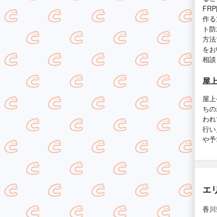
FR
作る
ト防
方法
をお
相談
屋
屋上
ちの
われ
行い
や予
エ
香川