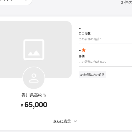
2 件
-
口コミ数
この店舗の合計 1
-
評価
この店舗の合計 5.00
24時間以内の返信
香川県高松市
65,000
¥
さらに表示