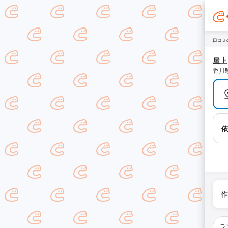
口コミ
屋上
香川
作