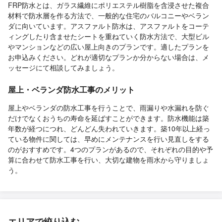
FRP防水とは、ガラス繊維にポリエステル樹脂を含浸させた複合
材料で防水層を作る方法で、一般的な住宅のバルコニーやベラン
ダに向いています。アスファルト防水は、アスファルトをコーテ
ィングしたり含ませたシートを重ねていく防水方法で、大型ビル
やマンションなどの広い屋上向きのプランです。適したプランを
お申込みください。どれが適切なプランか分からない場合は、メ
ッセージにて相談してみましょう。
屋上・ベランダ防水工事のメリット
屋上やベランダの防水工事を行うことで、雨漏りや水漏れを防ぐ
だけでなくおうちの寿命を延ばすことができます。防水機能は築
年数が経つにつれ、どんどん失われていきます。築10年以上経っ
ている物件に関しては、早めにメンテナンスを行い見直しをする
のがおすすめです。4つのプランがあるので、それぞれの目的や予
算に合わせて防水工事を行い、大切な建物を雨水から守りましょ
う。
エリアで絞り込む