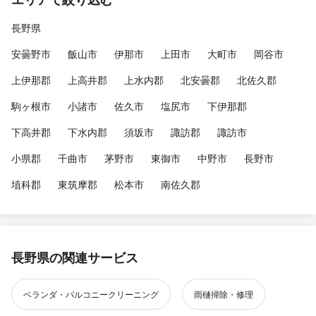
長野県
安曇野市
飯山市
伊那市
上田市
大町市
岡谷市
上伊那郡
上高井郡
上水内郡
北安曇郡
北佐久郡
駒ヶ根市
小諸市
佐久市
塩尻市
下伊那郡
下高井郡
下水内郡
須坂市
諏訪郡
諏訪市
小県郡
千曲市
茅野市
東御市
中野市
長野市
埴科郡
東筑摩郡
松本市
南佐久郡
長野県の関連サービス
ベランダ・バルコニークリーニング
雨樋掃除・修理