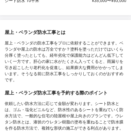
シート防水 10平米
¥35,000〜¥93,000
屋上・ベランダ防水工事とは
屋上・ベランダの防水工事をプロに依頼することができます。ベ
ランダや屋上の防水は万全ですか？塗料を塗っただけではいくら
分厚く塗ったとしても、経年劣化で保護能力はどんどん低下して
いく一方です。肝心の家に水がたくさん入ってくると、雨漏りを
引き起こしたり老朽化を促進し、結果膨大な費用がかかってしま
います。そうなる前に防水工事をしっかりしておくのがおすすめ
です。
屋上・ベランダ防水工事を予約する際のポイント
依頼したい防水方法に応じて金額が変わります。シート防水と
は、ゴム・塩化ビニルなど、防水性のあるシートを重ねていく防
水方法で、一般的な住宅の陸屋根や屋上向きのプランです。ウレ
タン防水とは、液状のウレタン樹脂の塗布を重ねることで防水膜
を作る防水方法で、複雑な形状の施工ができる利点があります。