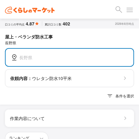
4.87
402
2026年8月時点
口コミの平均点
累計口コミ数
屋上・ベランダ防水工事
長野県
長野県
依頼内容：
ウレタン防水10平米
条件を選択
作業内容について