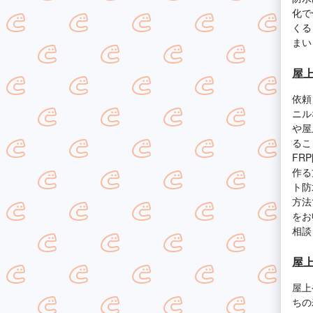
化で
くる
まい
屋
依頼
ニル
や屋
るこ
FR
作る
ト防
方法
をお
相談
屋
屋上
ちの