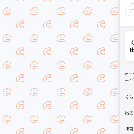
バ
ホー
上・
くら
出店
運営