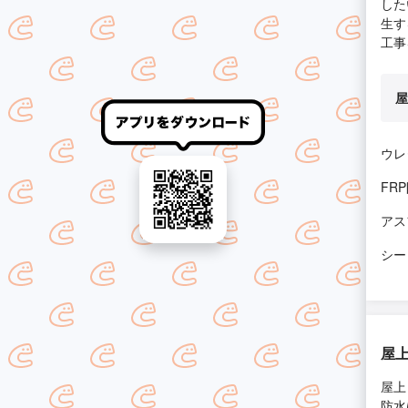
した
生す
工事
屋
ウレ
FR
アス
シー
屋
屋上
防水