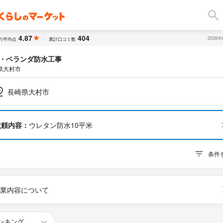
4.87
404
2026
の平均点
累計口コミ数
・ベランダ防水工事
県大村市
長崎県大村市
依頼内容：
ウレタン防水10平米
条件
業内容について