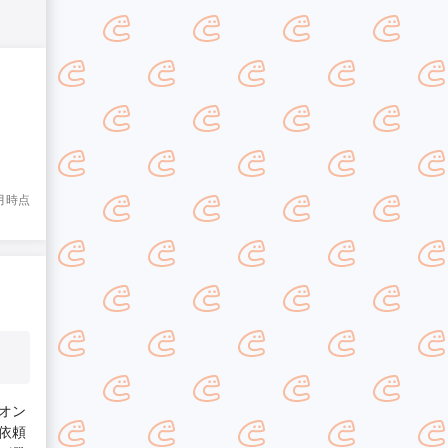
2月時点
オン
依頼