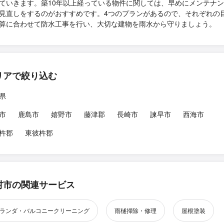
ていきます。築10年以上経っている物件に関しては、早めにメンテナ
見直しをするのがおすすめです。4つのプランがあるので、それぞれの
算に合わせて防水工事を行い、大切な建物を雨水から守りましょう。
リアで絞り込む
県
市
鹿島市
嬉野市
藤津郡
長崎市
諫早市
西海市
杵郡
東彼杵郡
村市の関連サービス
ランダ・バルコニークリーニング
雨樋掃除・修理
屋根塗装