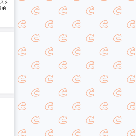
ンスを
目的