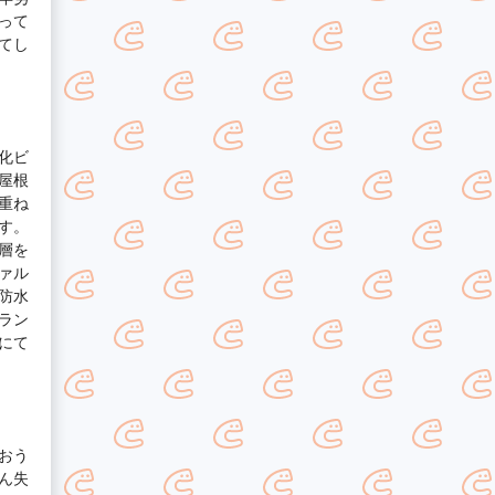
って
てし
化ビ
屋根
重ね
す。
層を
ァル
防水
ラン
にて
おう
ん失