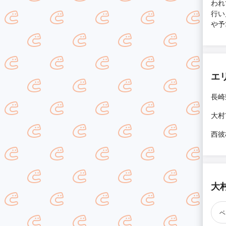
われ
行い
や予
エ
長崎
大村
西彼
大
ベ