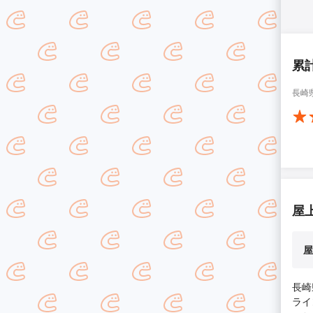
累
長崎
屋
屋
長崎
ライ