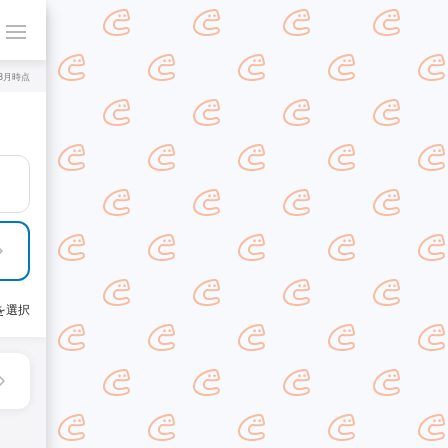
年8月時点
を選択