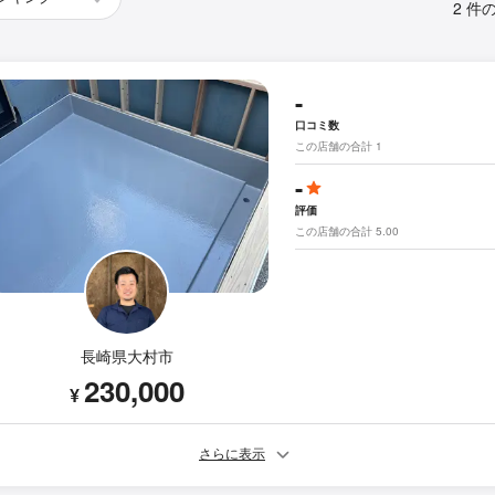
2 件
-
口コミ数
この店舗の合計 1
-
評価
この店舗の合計 5.00
長崎県大村市
230,000
¥
さらに表示