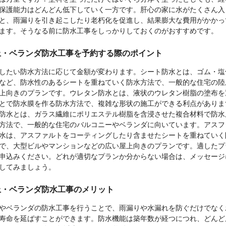
保護能力はどんどん低下していく一方です。肝心の家に水がたくさん入
と、雨漏りを引き起こしたり老朽化を促進し、結果膨大な費用がかかっ
ます。そうなる前に防水工事をしっかりしておくのがおすすめです。
上・ベランダ防水工事を予約する際のポイント
したい防水方法に応じて金額が変わります。シート防水とは、ゴム・塩
など、防水性のあるシートを重ねていく防水方法で、一般的な住宅の陸
上向きのプランです。ウレタン防水とは、液状のウレタン樹脂の塗布を
とで防水膜を作る防水方法で、複雑な形状の施工ができる利点がありま
P防水とは、ガラス繊維にポリエステル樹脂を含浸させた複合材料で防水
方法で、一般的な住宅のバルコニーやベランダに向いています。アスフ
水は、アスファルトをコーティングしたり含ませたシートを重ねていく
で、大型ビルやマンションなどの広い屋上向きのプランです。適したプ
申込みください。どれが適切なプランか分からない場合は、メッセージ
してみましょう。
上・ベランダ防水工事のメリット
やベランダの防水工事を行うことで、雨漏りや水漏れを防ぐだけでなく
寿命を延ばすことができます。防水機能は築年数が経つにつれ、どんど