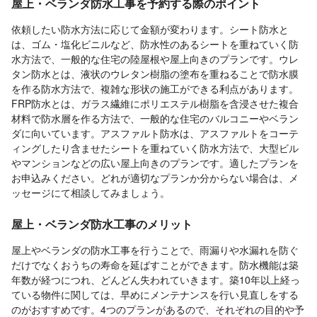
屋上・ベランダ防水工事を予約する際のポイント
依頼したい防水方法に応じて金額が変わります。シート防水と
は、ゴム・塩化ビニルなど、防水性のあるシートを重ねていく防
水方法で、一般的な住宅の陸屋根や屋上向きのプランです。ウレ
タン防水とは、液状のウレタン樹脂の塗布を重ねることで防水膜
を作る防水方法で、複雑な形状の施工ができる利点があります。
FRP防水とは、ガラス繊維にポリエステル樹脂を含浸させた複合
材料で防水層を作る方法で、一般的な住宅のバルコニーやベラン
ダに向いています。アスファルト防水は、アスファルトをコーテ
ィングしたり含ませたシートを重ねていく防水方法で、大型ビル
やマンションなどの広い屋上向きのプランです。適したプランを
お申込みください。どれが適切なプランか分からない場合は、メ
ッセージにて相談してみましょう。
屋上・ベランダ防水工事のメリット
屋上やベランダの防水工事を行うことで、雨漏りや水漏れを防ぐ
だけでなくおうちの寿命を延ばすことができます。防水機能は築
年数が経つにつれ、どんどん失われていきます。築10年以上経っ
ている物件に関しては、早めにメンテナンスを行い見直しをする
のがおすすめです。4つのプランがあるので、それぞれの目的や予