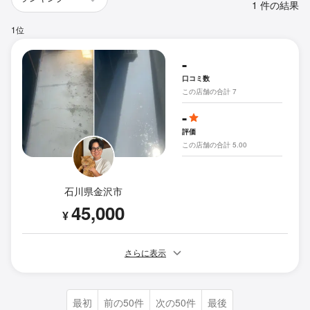
1 件の結果
1位
-
口コミ数
この店舗の合計 7
-
評価
この店舗の合計 5.00
石川県金沢市
45,000
¥
さらに表示
最初
前の50件
次の50件
最後