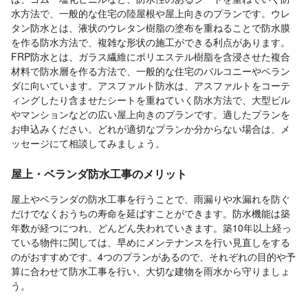
水方法で、一般的な住宅の陸屋根や屋上向きのプランです。ウレ
タン防水とは、液状のウレタン樹脂の塗布を重ねることで防水膜
を作る防水方法で、複雑な形状の施工ができる利点があります。
FRP防水とは、ガラス繊維にポリエステル樹脂を含浸させた複合
材料で防水層を作る方法で、一般的な住宅のバルコニーやベラン
ダに向いています。アスファルト防水は、アスファルトをコーテ
ィングしたり含ませたシートを重ねていく防水方法で、大型ビル
やマンションなどの広い屋上向きのプランです。適したプランを
お申込みください。どれが適切なプランか分からない場合は、メ
ッセージにて相談してみましょう。
屋上・ベランダ防水工事のメリット
屋上やベランダの防水工事を行うことで、雨漏りや水漏れを防ぐ
だけでなくおうちの寿命を延ばすことができます。防水機能は築
年数が経つにつれ、どんどん失われていきます。築10年以上経っ
ている物件に関しては、早めにメンテナンスを行い見直しをする
のがおすすめです。4つのプランがあるので、それぞれの目的や予
算に合わせて防水工事を行い、大切な建物を雨水から守りましょ
う。