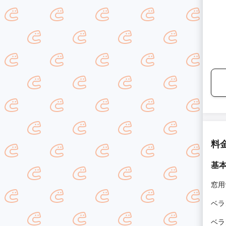
料
基
窓用
ベラ
ベラ