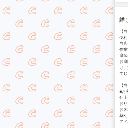
詳
【当
便利
当店
作業
庭師
お庭
げ、
てじ
【当
■お
仕上
おり
お客
草刈
アド