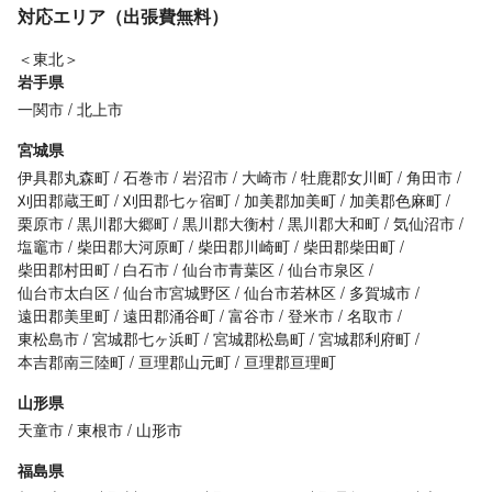
対応エリア（出張費無料）
＜東北＞
岩手県
一関市
北上市
宮城県
伊具郡丸森町
石巻市
岩沼市
大崎市
牡鹿郡女川町
角田市
刈田郡蔵王町
刈田郡七ヶ宿町
加美郡加美町
加美郡色麻町
栗原市
黒川郡大郷町
黒川郡大衡村
黒川郡大和町
気仙沼市
塩竈市
柴田郡大河原町
柴田郡川崎町
柴田郡柴田町
柴田郡村田町
白石市
仙台市青葉区
仙台市泉区
仙台市太白区
仙台市宮城野区
仙台市若林区
多賀城市
遠田郡美里町
遠田郡涌谷町
富谷市
登米市
名取市
東松島市
宮城郡七ヶ浜町
宮城郡松島町
宮城郡利府町
本吉郡南三陸町
亘理郡山元町
亘理郡亘理町
山形県
天童市
東根市
山形市
福島県