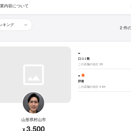
業内容について
2 件
-
口コミ数
この店舗の合計 26
-
評価
この店舗の合計 4.84
山形県村山市
3,500
¥