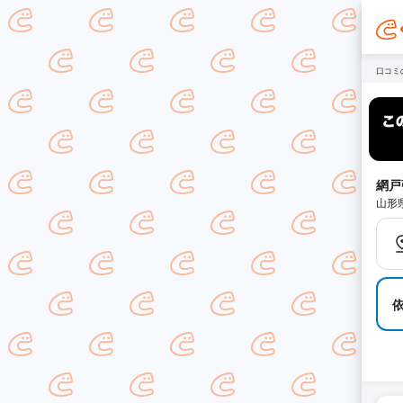
口コミ
網戸
山形