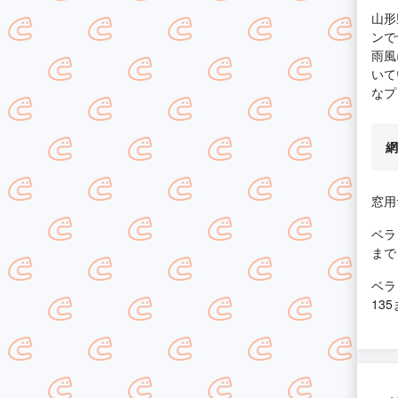
山形
ンで
雨風
いて
なプ
網
窓用
ベラ
まで
ベラ
13