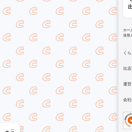
ホー
張替
くら
出店
運営
会社