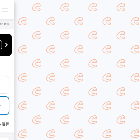
年8月時点
を選択