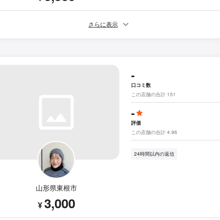
さらに表示
-
口コミ数
この店舗の合計 151
-
評価
この店舗の合計 4.96
24時間以内の返信
山形県東根市
3,000
¥