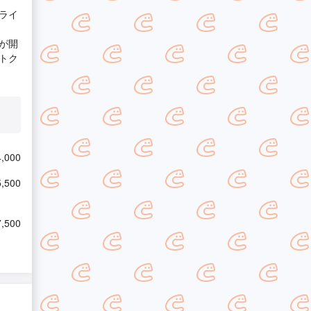
ライ
が開
トク
,000
,500
,500