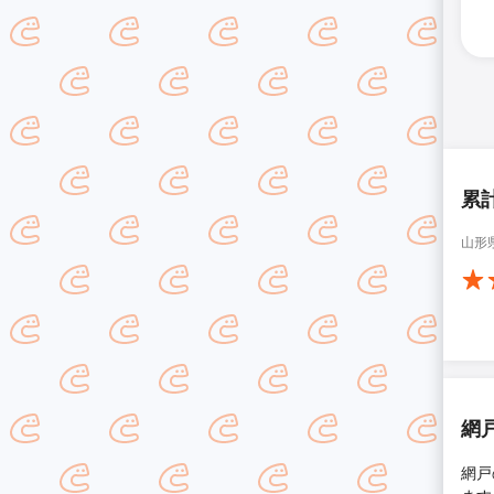
累
山形
網
網戸