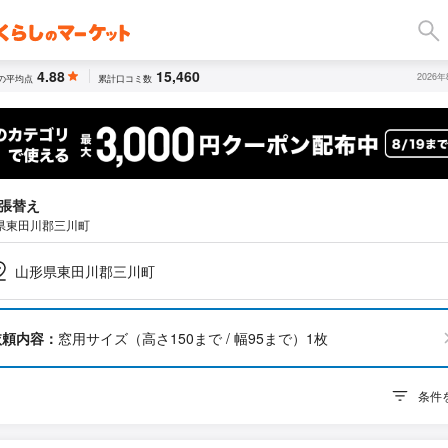
4.88
15,460
2026
の平均点
累計口コミ数
張替え
県東田川郡三川町
山形県東田川郡三川町
依頼内容：
窓用サイズ（高さ150まで / 幅95まで）1枚
条件