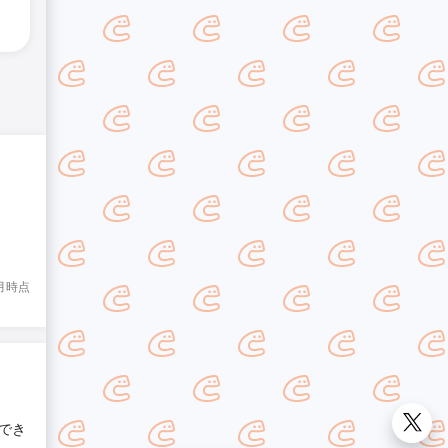
4月時点
でき