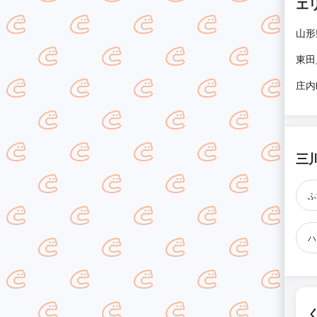
エ
山形
東田
庄内
三
ふ
ハ