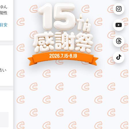
ゆん
能性
目安
古い