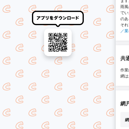
ます
雨風
でい
のあ
それ
／業
共
作業
網は
網
網