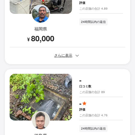
評価
この店舗の合計 4.89
24時間以内の返信
福岡県
80,000
¥
さらに表示
-
口コミ数
この店舗の合計 89
-
評価
この店舗の合計 4.76
24時間以内の返信