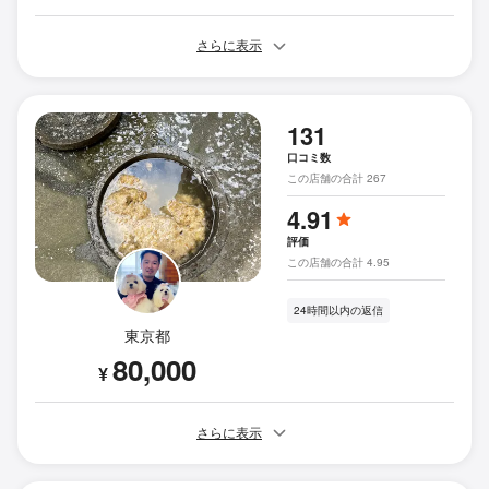
さらに表示
131
口コミ数
この店舗の合計 267
4.91
評価
この店舗の合計 4.95
24時間以内の返信
東京都
80,000
¥
さらに表示