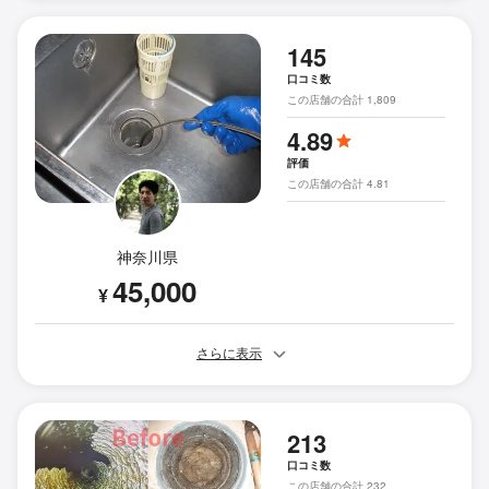
145
口コミ数
この店舗の合計 1,809
4.89
評価
この店舗の合計 4.81
神奈川県
45,000
¥
さらに表示
213
口コミ数
この店舗の合計 232