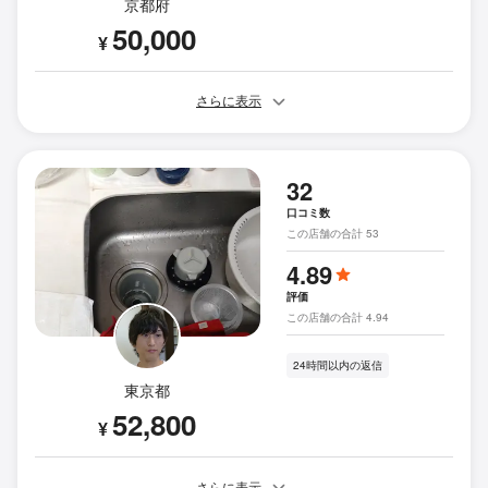
京都府
50,000
¥
さらに表示
32
口コミ数
この店舗の合計 53
4.89
評価
この店舗の合計 4.94
24時間以内の返信
東京都
52,800
¥
さらに表示