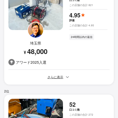
口コミ数
この店舗の合計 821
4.95
評価
この店舗の合計 4.95
24時間以内の返信
埼玉県
48,000
¥
アワード2025入選
さらに表示
2位
52
口コミ数
この店舗の合計 272