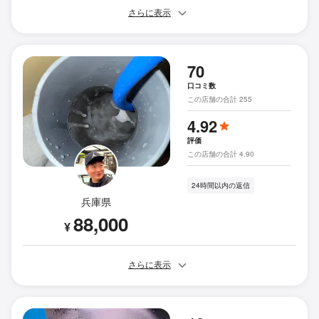
さらに表示
70
口コミ数
この店舗の合計 255
4.92
評価
この店舗の合計 4.90
24時間以内の返信
兵庫県
88,000
¥
さらに表示