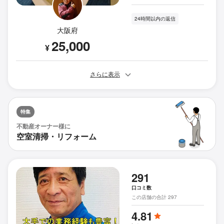
24時間以内の返信
大阪府
25,000
¥
さらに表示
特集
不動産オーナー様に
空室清掃・リフォーム
291
口コミ数
この店舗の合計 297
4.81