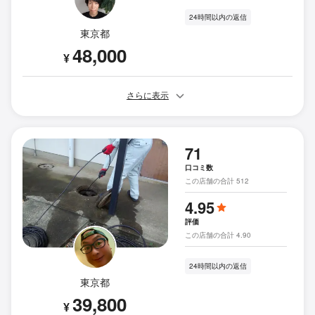
24時間以内の返信
東京都
48,000
¥
さらに表示
71
口コミ数
この店舗の合計 512
4.95
評価
この店舗の合計 4.90
24時間以内の返信
東京都
39,800
¥