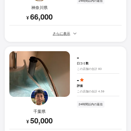
24時間以内の返信
神奈川県
66,000
¥
さらに表示
-
口コミ数
この店舗の合計 83
-
評価
この店舗の合計 4.59
24時間以内の返信
千葉県
50,000
¥