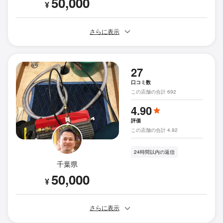
50,000
¥
さらに表示
27
口コミ数
この店舗の合計 692
4.90
評価
この店舗の合計 4.92
24時間以内の返信
千葉県
50,000
¥
さらに表示