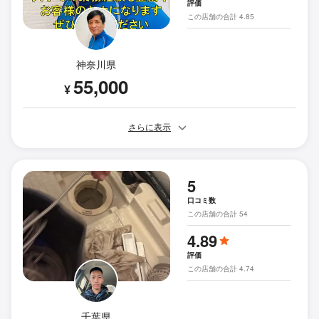
評価
この店舗の合計 4.85
神奈川県
55,000
¥
さらに表示
5
口コミ数
この店舗の合計 54
4.89
評価
この店舗の合計 4.74
千葉県