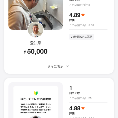
この店舗の合計 8
4.89
評価
この店舗の合計 5.00
24時間以内の返信
愛知県
50,000
¥
さらに表示
1
口コミ数
この店舗の合計 25
4.88
評価