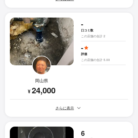
-
口コミ数
この店舗の合計 2
-
評価
この店舗の合計 5.00
岡山県
24,000
¥
さらに表示
6