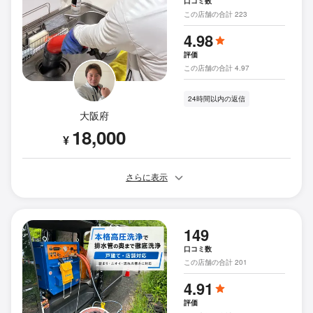
口コミ数
この店舗の合計 223
4.98
評価
この店舗の合計 4.97
24時間以内の返信
大阪府
18,000
¥
さらに表示
149
口コミ数
この店舗の合計 201
4.91
評価