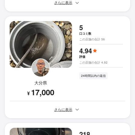
さらに表示
5
口コミ数
この店舗の合計 56
4.94
評価
この店舗の合計 4.92
24時間以内の返信
大分県
17,000
¥
さらに表示
218