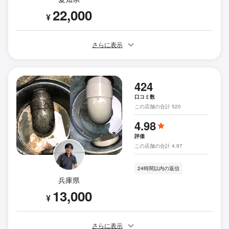
22,000
¥
さらに表示
424
口コミ数
この店舗の合計 520
4.98
評価
この店舗の合計 4.97
24時間以内の返信
兵庫県
13,000
¥
さらに表示