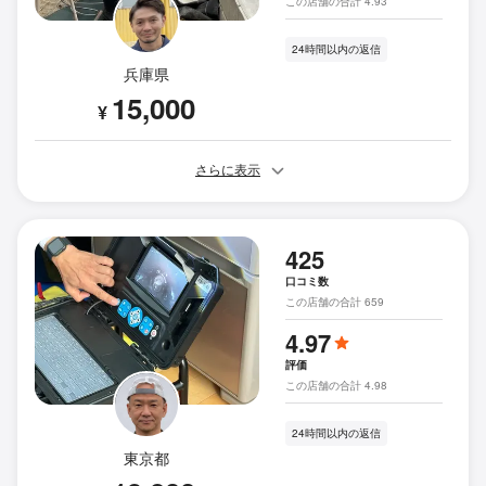
この店舗の合計 4.93
24時間以内の返信
兵庫県
15,000
¥
さらに表示
425
口コミ数
この店舗の合計 659
4.97
評価
この店舗の合計 4.98
24時間以内の返信
東京都