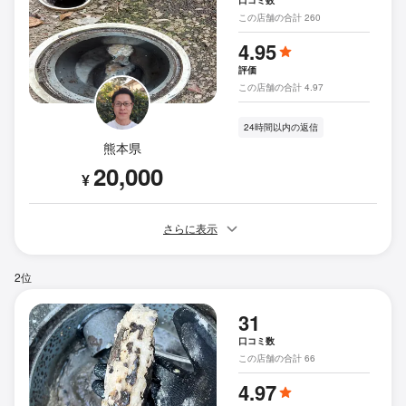
口コミ数
この店舗の合計 260
4.95
評価
この店舗の合計 4.97
24時間以内の返信
熊本県
20,000
¥
さらに表示
2位
31
口コミ数
この店舗の合計 66
4.97