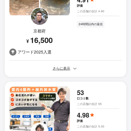
評価
この店舗の合計 4.90
24時間以内の返信
京都府
16,500
¥
アワード2025入選
さらに表示
53
口コミ数
この店舗の合計 55
4.98
評価
この店舗の合計 5.00