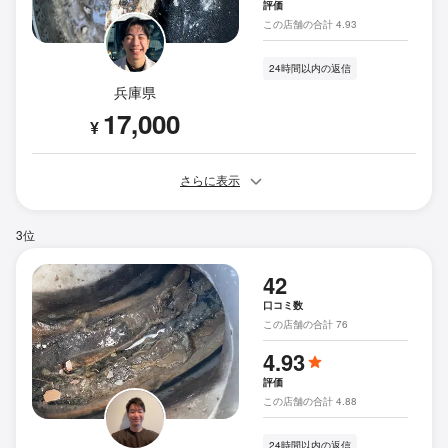
評価
この店舗の合計 4.93
24時間以内の返信
兵庫県
17,000
¥
さらに表示
3位
42
口コミ数
この店舗の合計 76
4.93
評価
この店舗の合計 4.88
24時間以内の返信