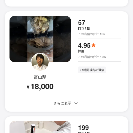
57
口コミ数
この店舗の合計 105
4.95
評価
この店舗の合計 4.85
24時間以内の返信
富山県
18,000
¥
さらに表示
199