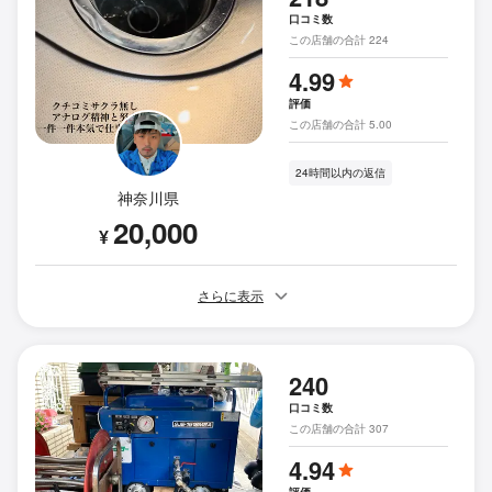
口コミ数
この店舗の合計 224
4.99
評価
この店舗の合計 5.00
24時間以内の返信
神奈川県
20,000
¥
さらに表示
240
口コミ数
この店舗の合計 307
4.94