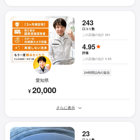
243
口コミ数
この店舗の合計 261
4.95
評価
この店舗の合計 4.95
24時間以内の返信
愛知県
20,000
¥
さらに表示
23
口コミ数