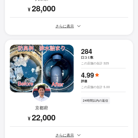
28,000
¥
さらに表示
284
口コミ数
この店舗の合計 325
4.99
評価
この店舗の合計 5.00
24時間以内の返信
京都府
22,000
¥
さらに表示