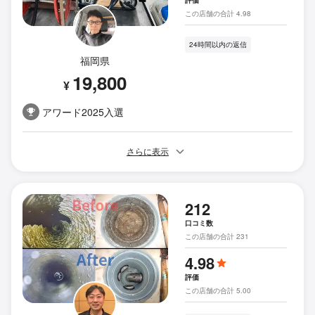
評価
この店舗の合計 4.98
24時間以内の返信
福岡県
19,800
¥
アワード2025入選
さらに表示
212
口コミ数
この店舗の合計 231
4.98
評価
この店舗の合計 5.00