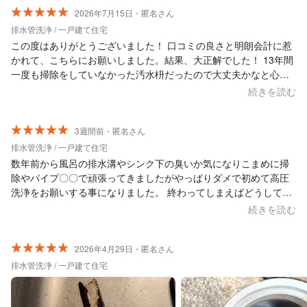
り感激しました。 アドバイスもしてくださりとても参考になりま
2026年7月15日・匿名さん
した。 また排水管洗浄するときはお願いしたいと思います。 あり
排水管洗浄 / 一戸建て住宅
がとうございました。
この度はありがとうございました！ 口コミの良さと明朗会計に惹
かれて、こちらにお願いしました。結果、大正解でした！ 13年間
一度も掃除をしていなかった汚水枡だったので大丈夫かなと心配
していましたが、丁寧に説明していただき、キッチンの流れもス
続きを読む
ッキリしました。 配管だけでなく浴室まできれいにしていただ
き、さらに車を移動させようと外へ出たところ、駐車場まできれ
いになっていて驚きました。 写真や動画を見せながら作業内容を
3週間前・匿名さん
説明していただけたので、とても安心できました。 暑い中、丁寧
排水管洗浄 / 一戸建て住宅
に作業していただき本当にありがとうございました。また次回も
数年前から風呂の排水溝やシンク下の臭いか気になりこまめに掃
ぜひお願いしたいと思います。
除やパイプ〇〇で頑張ってきましたがやっぱりダメで初めて高圧
洗浄をお願いする事になりました。 終わってしまえばどうしても
っと早く頼まなかったのかと思う程家も心もスッキリしました。
続きを読む
1番不安だった料金も良心的過ぎてサービスでの仕上げ掃除が申し
訳ない程でした。 黙々と作業をされ必要な会話の時には丁寧な話
し方をされる方だったのも安心の1つでした。 こんなにキレイに
2026年4月29日・匿名さん
していただき本当にありがとうございました。
排水管洗浄 / 一戸建て住宅