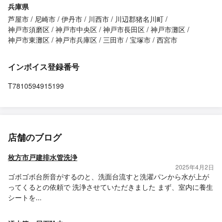
兵庫県
芦屋市
尼崎市
伊丹市
川西市
川辺郡猪名川町
神戸市須磨区
神戸市中央区
神戸市長田区
神戸市灘区
神戸市東灘区
神戸市兵庫区
三田市
宝塚市
西宮市
インボイス登録番号
T7810594915199
店舗のブログ
枚方市戸建排水管洗浄
2025年4月2日
ゴボゴボ台所音がするのと、洗面台流すと洗濯パンから水が上が
ってくるとの依頼で 洗浄させていただきました まず、室内に養生
シートを...