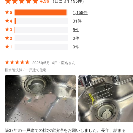
4.96
（口コミ1,195件）
5
1,159件
4
31件
3
5件
2
0件
1
0件
2026年5月14日・匿名さん
排水管洗浄 / 一戸建て住宅
築37年の一戸建ての排水管洗浄をお願いしました。長年、詰まる