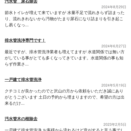
汚水管 尿石除去
2024年8月29日
節水トイレが増えて来ていますが 水量不足で流れきらず詰まった
り、流れきれないから汚物がたまり尿石になり詰まりを引き起こ
し易くなっ...
排水管洗浄専門です！
2024年6月27日
最近ですが、排水管洗浄業者も増えてますが 水道関係では無い方
がしている事がとても多くなってきています。水道関係の事も知
らず作業さ...
一戸建て排水管洗浄
2024年5月19日
クチコミが良かったのでと沢山の方から依頼をいただき誠にあり
がとうございます 土日の予約から埋まりますので、希望の方は出
来るだけ...
汚水管木の根除去
2023年2月5日
一戸建て排水管洗浄 お客様から流れるけど音がすると言う事でし