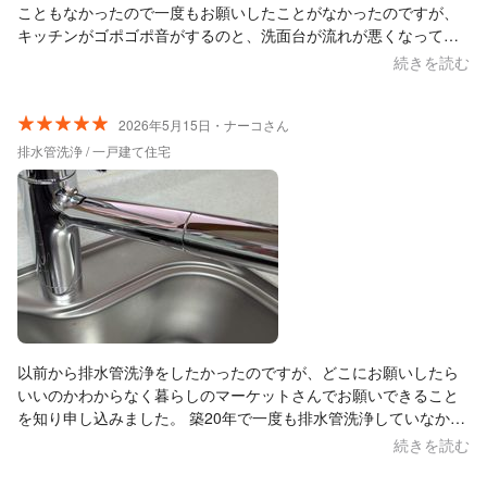
こともなかったので一度もお願いしたことがなかったのですが、
キッチンがゴポゴポ音がするのと、洗面台が流れが悪くなってし
まって、こちらで口コミが良かったのでお願いしましたが、大正
続きを読む
解でした。メインのキッチンの他にミニキッチンと、洗面台が2箇
所あるため、その分の追加料金のみで、本当にキレイにスッキリ
流れるようにしていただきました。口コミ通り、黙々と作業して
2026年5月15日・ナーコさん
いただき、3時間半ほどで完了しました。洗浄後も水回りもキレイ
排水管洗浄 / 一戸建て住宅
に磨いていただけました。うちのキッチン、水垢とかで全面曇っ
ていてそれが普通になってたんですが、終わった後上にある水道
が流し台に鏡のように写っていて感動しました。聞けば色々アド
バイスもいただけたので、次もぜひお願いしたいと思います。本
当にありがとうございました。
以前から排水管洗浄をしたかったのですが、どこにお願いしたら
いいのかわからなく暮らしのマーケットさんでお願いできること
を知り申し込みました。 築20年で一度も排水管洗浄していなかっ
たのですが料金もそのまま変わらずでした。 黙々と作業してくだ
続きを読む
さり3時間程で終わりました。 台所もピカピカになっていて、お
風呂場の台も磨いてくださり細かなところまで綺麗にしてくださ