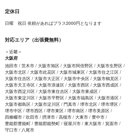
定休日
日曜 祝日 依頼があればプラス2000円となります
対応エリア（出張費無料）
＜近畿＞
大阪府
池田市
茨木市
大阪市旭区
大阪市阿倍野区
大阪市生野区
大阪市北区
大阪市此花区
大阪市城東区
大阪市住之江区
大阪市住吉区
大阪市大正区
大阪市中央区
大阪市鶴見区
大阪市天王寺区
大阪市浪速区
大阪市西区
大阪市西成区
大阪市西淀川区
大阪市東住吉区
大阪市東成区
大阪市東淀川区
大阪市平野区
大阪市福島区
大阪市港区
大阪市都島区
大阪市淀川区
門真市
堺市北区
堺市堺区
堺市中区
堺市西区
堺市東区
堺市南区
堺市美原区
四條畷市
吹田市
摂津市
高槻市
大東市
豊中市
豊能郡豊能町
豊能郡能勢町
寝屋川市
東大阪市
箕面市
守口市
八尾市