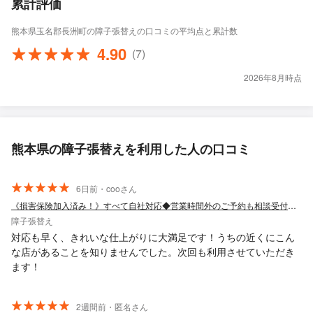
累計評価
熊本県玉名郡長洲町の障子張替えの口コミの平均点と累計数
4.90
(7)
2026年8月時点
熊本県の障子張替えを利用した人の口コミ
6日前・cooさん
《損害保険加入済み！》すべて自社対応◆営業時間外のご予約も相談受付中◆
障子張替え
対応も早く、きれいな仕上がりに大満足です！うちの近くにこん
な店があることを知りませんでした。次回も利用させていただき
ます！
2週間前・匿名さん