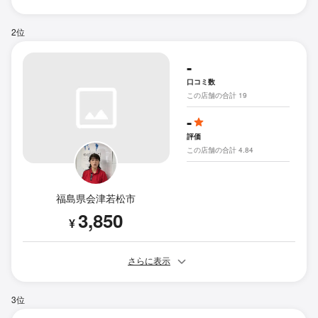
2位
-
口コミ数
この店舗の合計 19
-
評価
この店舗の合計 4.84
福島県会津若松市
3,850
¥
さらに表示
3位