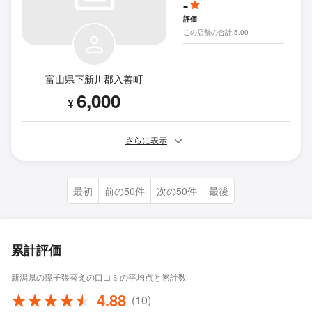
-
評価
この店舗の合計 5.00
富山県下新川郡入善町
6,000
¥
さらに表示
最初
前の50件
次の50件
最後
累計評価
新潟県の障子張替えの口コミの平均点と累計数
4.88
(10)