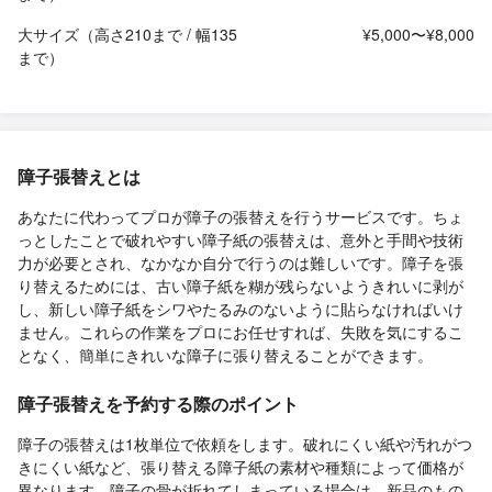
大サイズ（高さ210まで / 幅135
¥5,000〜¥8,000
まで）
障子張替えとは
あなたに代わってプロが障子の張替えを行うサービスです。ちょ
っとしたことで破れやすい障子紙の張替えは、意外と手間や技術
力が必要とされ、なかなか自分で行うのは難しいです。障子を張
り替えるためには、古い障子紙を糊が残らないようきれいに剥が
し、新しい障子紙をシワやたるみのないように貼らなければいけ
ません。これらの作業をプロにお任せすれば、失敗を気にするこ
となく、簡単にきれいな障子に張り替えることができます。
障子張替えを予約する際のポイント
障子の張替えは1枚単位で依頼をします。破れにくい紙や汚れがつ
きにくい紙など、張り替える障子紙の素材や種類によって価格が
異なります。障子の骨が折れてしまっている場合は、新品のもの