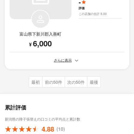
-
評価
この店舗の合計 5.00
富山県下新川郡入善町
6,000
¥
さらに表示
最初
前の50件
次の50件
最後
累計評価
新潟県の障子張替えの口コミの平均点と累計数
4.88
(10)