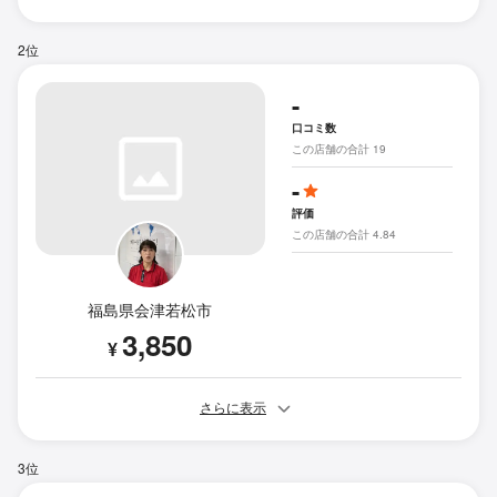
2位
-
口コミ数
この店舗の合計 19
-
評価
この店舗の合計 4.84
福島県会津若松市
3,850
¥
さらに表示
3位