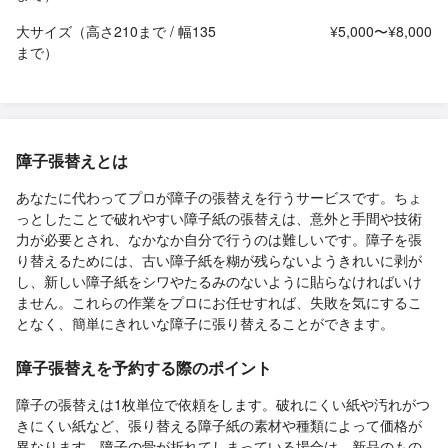
大サイズ（高さ210まで / 幅135
¥5,000〜¥8,000
まで）
障子張替えとは
あなたに代わってプロが障子の張替えを行うサービスです。ちょ
っとしたことで破れやすい障子紙の張替えは、意外と手間や技術
力が必要とされ、なかなか自分で行うのは難しいです。障子を張
り替えるためには、古い障子紙を糊が残らないようきれいに剥が
し、新しい障子紙をシワやたるみのないように貼らなければいけ
ません。これらの作業をプロにお任せすれば、失敗を気にするこ
となく、簡単にきれいな障子に張り替えることができます。
障子張替えを予約する際のポイント
障子の張替えは1枚単位で依頼をします。破れにくい紙や汚れがつ
きにくい紙など、張り替える障子紙の素材や種類によって価格が
異なります。障子の骨が折れてしまっている場合は、新品のもの