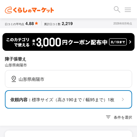
4.88
2,219
2026年8月時点
口コミの平均点
累計口コミ数
障子張替え
山形県南陽市
山形県南陽市
依頼内容：
標準サイズ（高さ190まで / 幅95まで）1枚
条件を選択